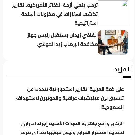
ترمب ينفي أزمة الذخائر الأميركية..تقارير
تكشف استنزافاً في مخزونات أسلحة
استراتيجية
القاضي زيدان يستقبل رئيس جهاز
مكافحة الإرهاب زيد الحوشي
حين يغيب رجال الدولة : تحضر الأزمات .؟
المزيد
على ذمة العربية: تقارير استخباراتية تتحدث عن
كردستان تحت مجهر “صولة الزيدي”..
تنسيق بين ميليشيات عراقية والحوثيين لاستهداف
مطالبات بفتح ملفات النفط والمنافذ
السعودية!
وإيرادات الإقليم
الركابي: رفع جاهزية القوات الأمنية إجراء احترازي
باحث سياسي: النظام في العراق لا يدير
لحماية استقرار العراق وليس موجهاً ضد أي طرف
الأزمات.. بل يصنعها للبقاء