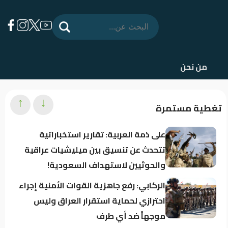
من نحن
↑
↓
تغطية مستمرة
على ذمة العربية: تقارير استخباراتية
تتحدث عن تنسيق بين ميليشيات عراقية
والحوثيين لاستهداف السعودية!
الركابي: رفع جاهزية القوات الأمنية إجراء
احترازي لحماية استقرار العراق وليس
موجهاً ضد أي طرف