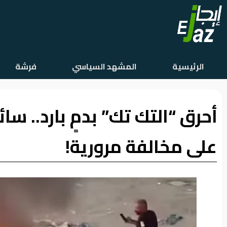
الرئيسية
الرئيسية
المشهد السياسي
فرشة
المشهد
السياسي
أحرق “التك تك” بدمٍ بارد.. س
فرشة
الأسواق
على مخالفة مرورية!
رأي
وموقف
الفيديوهات