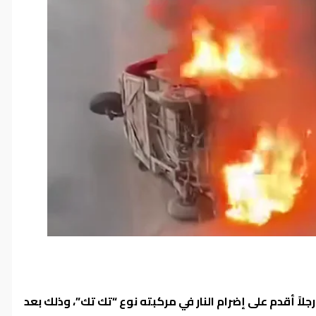
لاً أقدم على إضرام النار في مركبته نوع “تك تك”، وذلك بعد