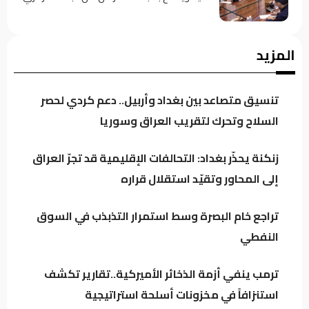
معارض كردي: حكومة بارزاني تفرض “الإقامة
المزيد
الجبرية” على عدد من رجال الدين
تنسيق متصاعد بين بغداد وأربيل.. دعم كردي لحصر
سجن النجف: نوفر 60 جهاز اتصال للنزلاء للتواصل
السلاح وتحرك لتقريب العراق وسوريا
مع ذويهم
زنكنة يحذّر بغداد: التحالفات الإقليمية قد تجرّ العراق
إلى المحاور وتقيّد استقلال قراره
المرصد الأخضر يحذر من تفاقم ظاهرة نفوق
الأسماك.. أين المعالجات؟
تراجع خام البصرة وسط استمرار التذبذب في السوق
النفطي
تراجع خام البصرة وسط استمرار التذبذب في
السوق النفطي
ترمب ينفي أزمة الذخائر الأميركية..تقارير تكشف
استنزافاً في مخزونات أسلحة استراتيجية