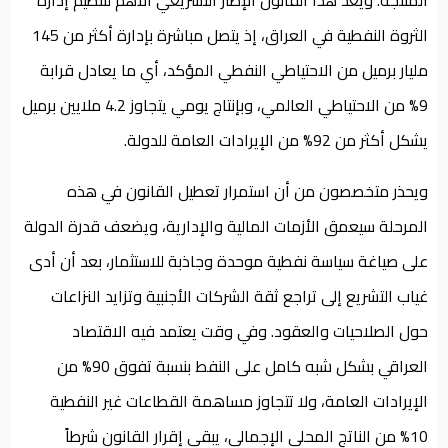
المنتجة. ويعد هذا القانون الإطار التشريعي الأهم لتنظيم إدارة
الثروة النفطية في العراق، إذ يتصل مباشرة بإدارة أكثر من 145
مليار برميل من الاحتياطي النفطي المؤكد، أي ما يعادل قرابة
9% من الاحتياطي العالمي، وبإنتاج يومي يتجاوز 4.2 ملايين برميل
يشكل أكثر من 92% من الإيرادات العامة للدولة.
ويحذر متخصصون من أن استمرار تعطيل القانون في هذه
المرحلة سيعمق الأزمات المالية والإدارية، ويضعف قدرة الدولة
على صياغة سياسة نفطية موحدة وجاذبة للاستثمار، بعد أن أدى
غياب التشريع إلى تراجع ثقة الشركات الأجنبية وتزايد النزاعات
حول الصلاحيات والعقود. وفي وقت يعتمد فيه الاقتصاد
العراقي بشكل شبه كامل على النفط بنسبة تفوق 90% من
الإيرادات العامة، ولا تتجاوز مساهمة القطاعات غير النفطية
10% من الناتج المحلي الإجمالي، يبقى إقرار القانون شرطاً