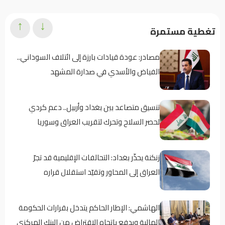
↑
↓
تغطية مستمرة
مصادر: عودة قيادات بارزة إلى ائتلاف السوداني..
الفياض والأسدي في صدارة المشهد
تنسيق متصاعد بين بغداد وأربيل.. دعم كردي
لحصر السلاح وتحرك لتقريب العراق وسوريا
زنكنة يحذّر بغداد: التحالفات الإقليمية قد تجرّ
العراق إلى المحاور وتقيّد استقلال قراره
الهاشمي: الإطار الحاكم يتدخل بقرارات الحكومة
المالية ويدفع باتجاه الاقتراض من البنك المركزي