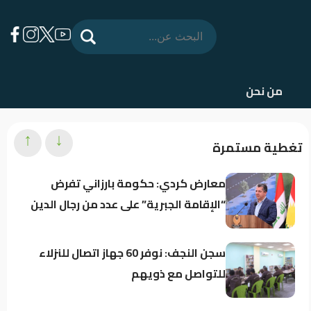
من نحن
↑
↓
تغطية مستمرة
معارض كردي: حكومة بارزاني تفرض
“الإقامة الجبرية” على عدد من رجال الدين
سجن النجف: نوفر 60 جهاز اتصال للنزلاء
للتواصل مع ذويهم