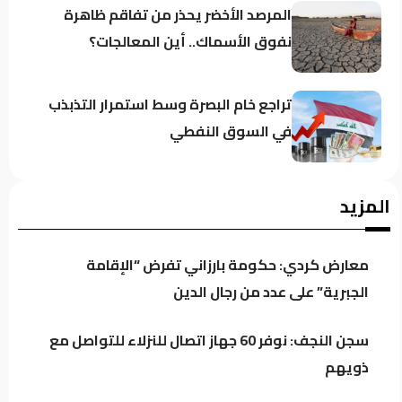
المرصد الأخضر يحذر من تفاقم ظاهرة
نفوق الأسماك.. أين المعالجات؟
تراجع خام البصرة وسط استمرار التذبذب
في السوق النفطي
قبل أسابيع من عرضه.. مسلسل “مطاردة
المزيد
صدام” يثير الجدل
معارض كردي: حكومة بارزاني تفرض “الإقامة
على ذمة العربية: تقارير استخباراتية
الجبرية” على عدد من رجال الدين
تتحدث عن تنسيق بين ميليشيات عراقية
والحوثيين لاستهداف السعودية!
سجن النجف: نوفر 60 جهاز اتصال للنزلاء للتواصل مع
ذويهم
الركابي: رفع جاهزية القوات الأمنية إجراء
احترازي لحماية استقرار العراق وليس