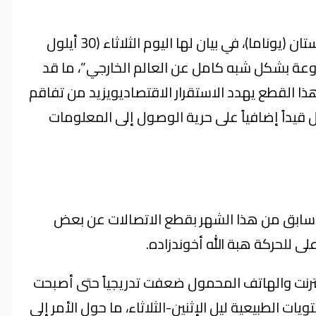
حذرت بعثة الأمم المتحدة لتقديم المساعدة إلى أفغانستان (يوناما)، في بيان لها اليوم الثلاثاء (30 أيلول
قطوعة بشكل شبه كامل عن العالم الخارجي”، ما قد
هذا القطع يهدد الاستقرار الاقتصاديويزيد من تفاقم
 قيداً إضافياً على حرية الوصول إلى المعلومات
 سابق من هذا الشهر بقطع الاتصالات عن بعض
أعلى للحركة هبة الله أخوندزاده.
نترنت والهاتف المحمول ضعفت تدريجياً حتى أصبحت
 الإجمالي أقل من 1%” من المستويات الطبيعية ليل الإثنين-الثلاثاء، ما حول الأمر إلى