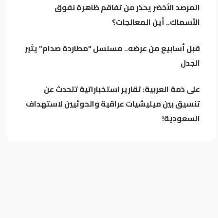
المرصد الأخضر يحذر من تفاقم ظاهرة نفوق
موجهاً ضد أي طرف
الأسماك.. أين المعالجات؟
ترمب ينفي أزمة الذخائر الأميركية..تقارير
تكشف استنزافاً في مخزونات أسلحة
قبل أسابيع من عرضه.. مسلسل “مطاردة صدام” يثير
استراتيجية
الجدل
على ذمة العربية: تقارير استخباراتية تتحدث عن
تنسيق بين ميليشيات عراقية والحوثيين لاستهداف
السعودية!