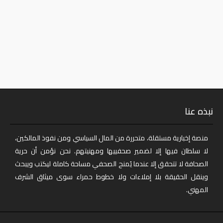
نبذه عنا
منصة إخبارية مستقلة، متحررة من المال السياسي ومن نفوذ المالكين،
لا سلطان فيها إلا لضمير صحفييها ومهنيتهم. نحن نؤمن أن حرية
الصحافة لا تتحقق إلا عندما يُمنح الصحفي مساحة كاملة ليكتب ويبحث
وينقل الحقيقة بلا إملاءات ولا خطوط حمراء سوى ميثاق الشرف
المهني.