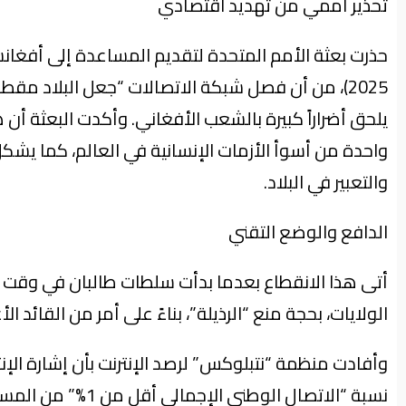
تحذير أممي من تهديد اقتصادي
2025)، من أن فصل شبكة الاتصالات “جعل البلاد م
يلحق أضراراً كبيرة بالشعب الأفغاني. وأكدت البعثة أن 
واحدة من أسوأ الأزمات الإنسانية في العالم، كما يشكل
والتعبير في البلاد.
الدافع والوضع التقني
أتى هذا الانقطاع بعدما بدأت سلطات طالبان في وقت
الولايات، بحجة منع “الرذيلة”، بناءً على أمر من القائد ال
وأفادت منظمة “نتبلوكس” لرصد الإنترنت بأن إشارة الإ
نسبة “الاتصال الوطني