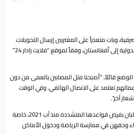
فية، وبات متعذراً على المغتربين إرسال التحويلات
المالية الضرورية لعائلاتهم. كما أُلغيت الرحلات الجوية الدولية إلى أفغانستان، وفقاً لموقع “فلايت رادار 24”
ر في كابل، الوضع قائلاً: “أصبحنا مثل المصابين بالعمى من دون
أعمالهم تعتمد على الاتصال الهاتفي. وفي الوقت
ار آخر”.
يُشار إلى أن هذا التقييد التقني يأتي في ظل استمرار طالبان بفرض قواعدها المتشددة منذ آب 2021، خاصة
اء وحقهن في ممارسة الرياضة ودخول الأماكن