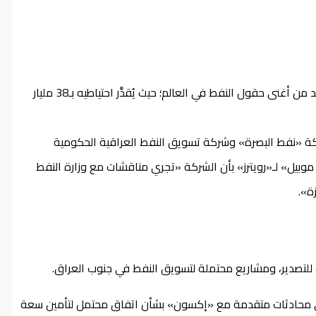
حقل مجنون: يقع الحقل على بعد 60 كيلومتراً جنوب البصرة، ويُعد من أغنى حقول النفط في العالم؛ حيث يُقدَّر احتياطيه بـ38 مليار
ة «نفط البصرة» وشركة تسويق النفط العراقية الحكومية
وبيل» لـ«رويترز» بأن الشركة «تجري مناقشات مع وزارة النفط
ة».
 للتصدير، ومشاريع محتملة لتسويق النفط في جنوب العراق.
في محادثات متقدمة مع «إكسون» بشأن اتفاق محتمل لتأمين سعة