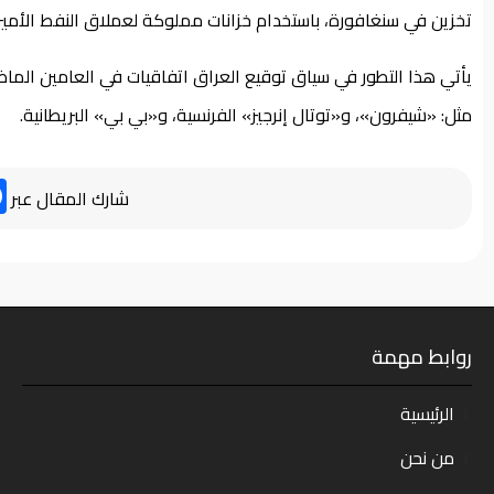
تخزين في سنغافورة، باستخدام خزانات مملوكة لعملاق النفط الأمي
يأتي هذا التطور في سياق توقيع العراق اتفاقيات في العامين الماض
مثل: «شيفرون»، و«توتال إنرجيز» الفرنسية، و«بي بي» البريطانية.
شارك المقال عبر
روابط مهمة
الرئيسية
من نحن