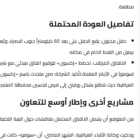
مطلعة.
تفاصيل العودة المحتملة
برميل من النفط الخام في مكانه.
الاتفاق المرتقب: تخطط «إكسون» لتوقيع اتفاق مبدئي مع شرك
(سومو) في الأيام المقبلة.تأكيد الشركة: صرح متحدث باسم «إكسون م
العراقية؛ حيث نتطلع بشكل روتيني إلى فرص لتحسين محفظتنا المتميز
مشاريع أخرى وإطار أوسع للتعاون
من المتوقع أن يشمل الاتفاق المحتمل مناقشات حول البنية التحتية
وذكرت وكالة الأنباء العراقية، الشهر الماضي، أن «سومو» كانت 