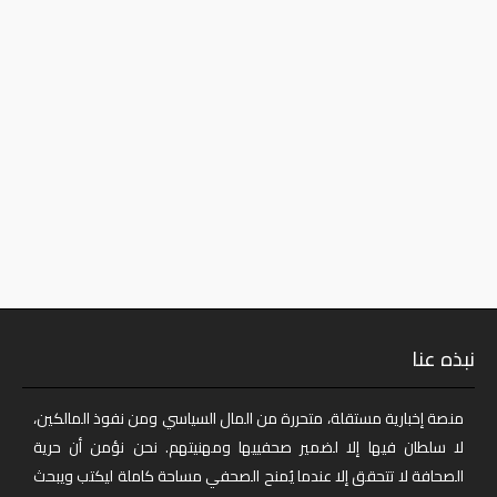
نبذه عنا
منصة إخبارية مستقلة، متحررة من المال السياسي ومن نفوذ المالكين،
لا سلطان فيها إلا لضمير صحفييها ومهنيتهم. نحن نؤمن أن حرية
الصحافة لا تتحقق إلا عندما يُمنح الصحفي مساحة كاملة ليكتب ويبحث