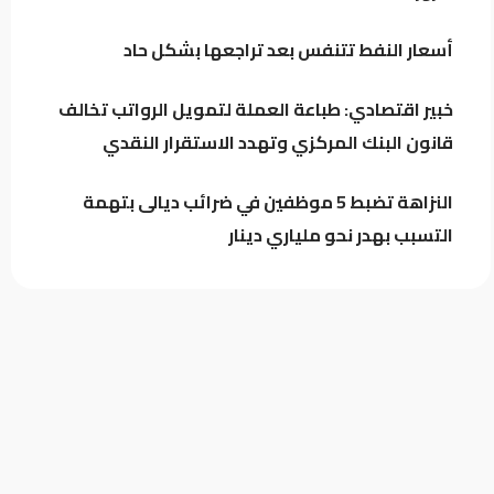
أسعار النفط تتنفس بعد تراجعها بشكل حاد
اجتماع لائتلاف إدارة الدولة وهذه أبرز
محاور النقاش
خبير اقتصادي: طباعة العملة لتمويل الرواتب تخالف
قانون البنك المركزي وتهدد الاستقرار النقدي
النزاهة تضبط 5 موظفين في ضرائب ديالى بتهمة
التسبب بهدر نحو ملياري دينار