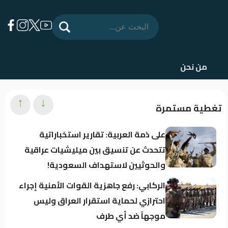
من نحن
↑
↓
تغطية مستمرة
على ذمة العربية: تقارير استخباراتية
تتحدث عن تنسيق بين ميليشيات عراقية
والحوثيين لاستهداف السعودية!
الركابي: رفع جاهزية القوات الأمنية إجراء
احترازي لحماية استقرار العراق وليس
موجهاً ضد أي طرف