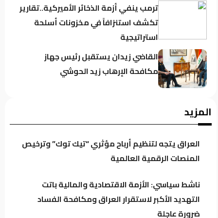
ترمب ينفي أزمة الذخائر الأميركية..تقارير
تكشف استنزافاً في مخزونات أسلحة
استراتيجية
القاضي زيدان يستقبل رئيس جهاز
مكافحة الإرهاب زيد الحوشي
حين يغيب رجال الدولة : تحضر الأزمات .؟
المزيد
العراق يتجه لتنظيم أرباح مؤثري “تيك توك” وترخيص
كردستان تحت مجهر “صولة الزيدي”..
المنصات الرقمية العالمية
مطالبات بفتح ملفات النفط والمنافذ
وإيرادات الإقليم
ناشط سياسي: الأزمة الاقتصادية والمالية باتت
التهديد الأكبر لاستقرار العراق ومكافحة الفساد
باحث سياسي: النظام في العراق لا يدير
ضرورة عاجلة
الأزمات.. بل يصنعها للبقاء