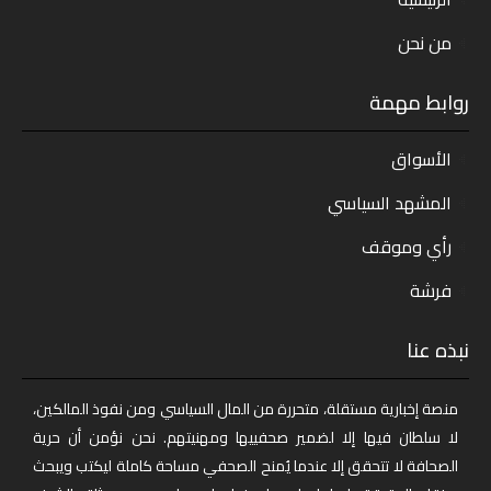
من نحن
روابط مهمة
الأسواق
المشهد السياسي
رأي وموقف
فرشة
نبذه عنا
منصة إخبارية مستقلة، متحررة من المال السياسي ومن نفوذ المالكين،
لا سلطان فيها إلا لضمير صحفييها ومهنيتهم. نحن نؤمن أن حرية
الصحافة لا تتحقق إلا عندما يُمنح الصحفي مساحة كاملة ليكتب ويبحث