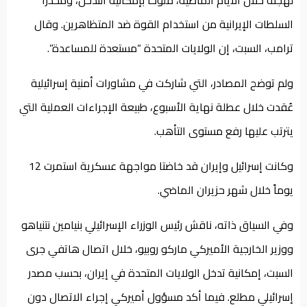
لهجته خلال الأيام الماضية، ملوّحاً بإمكانية التدخل، ومحذّراً
السلطات الإيرانية من استخدام القوة ضد المتظاهرين. وقال
ترامب، السبت، إن الولايات المتحدة “مستعدة للمساعدة”.
ولم توضح المصادر، التي شاركت في مشاورات أمنية إسرائيلية
عُقدت خلال عطلة نهاية الأسبوع، طبيعة الإجراءات العملية التي
يترتب عليها رفع مستوى التأهب.
وكانت إسرائيل وإيران قد خاضتا مواجهة عسكرية استمرت 12
يوماً خلال شهر حزيران الماضي.
وفي السياق ذاته، ناقش رئيس الوزراء الإسرائيلي بنيامين نتنياهو
ووزير الخارجية الأميركي ماركو روبيو، خلال اتصال هاتفي جرى
السبت، إمكانية تدخل الولايات المتحدة في إيران، بحسب مصدر
إسرائيلي مطلع. فيما أكد مسؤول أميركي إجراء الاتصال دون