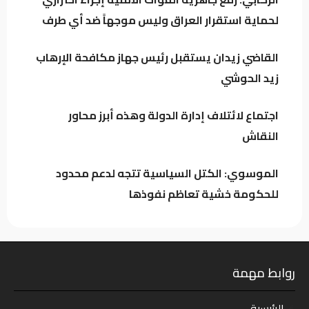
باحث سياسي: النظام في العراق لا يدير الأزمات..
لحماية استقرار العراق وليس موجهاً ضد أي طرف
بل يصنعها للبقاء
القاضي زيدان يستقبل رئيس جهاز مكافحة الإرهاب
اجتماع لائتلاف إدارة الدولة وهذه أبرز محاور
زيد الحوشي
النقاش
اجتماع لائتلاف إدارة الدولة وهذه أبرز محاور
النقاش
الموسوي: الكتل السياسية تتجه لدعم محدود
للحكومة خشية تعاظم نفوذها
روابط مهمة
الرئيسية