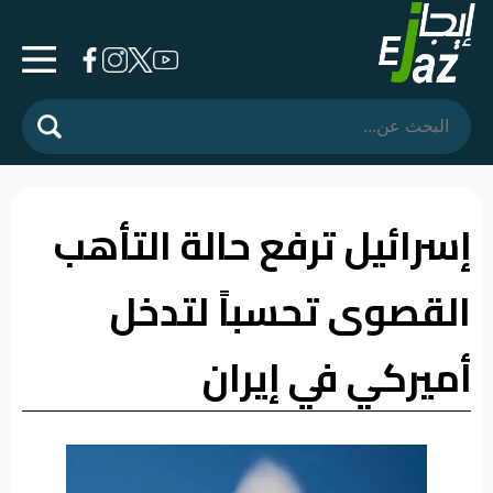
الرئيسية
المشهد
السياسي
إسرائيل ترفع حالة التأهب
فرشة
القصوى تحسباً لتدخل
الأسواق
رأي
أميركي في إيران
وموقف
الفيديوهات