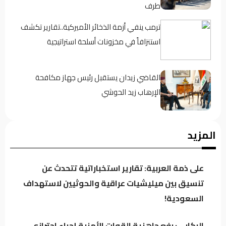
طرف
ترمب ينفي أزمة الذخائر الأميركية..تقارير تكشف
استنزافاً في مخزونات أسلحة استراتيجية
القاضي زيدان يستقبل رئيس جهاز مكافحة
الإرهاب زيد الحوشي
حين يغيب رجال الدولة : تحضر الأزمات .؟
المزيد
على ذمة العربية: تقارير استخباراتية تتحدث عن
كردستان تحت مجهر “صولة الزيدي”.. مطالبات
تنسيق بين ميليشيات عراقية والحوثيين لاستهداف
بفتح ملفات النفط والمنافذ وإيرادات الإقليم
السعودية!
الركابي: رفع جاهزية القوات الأمنية إجراء احترازي