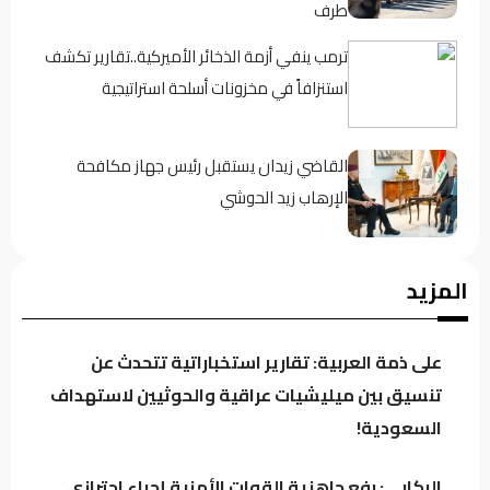
طرف
ترمب ينفي أزمة الذخائر الأميركية..تقارير تكشف
استنزافاً في مخزونات أسلحة استراتيجية
القاضي زيدان يستقبل رئيس جهاز مكافحة
الإرهاب زيد الحوشي
حين يغيب رجال الدولة : تحضر الأزمات .؟
المزيد
على ذمة العربية: تقارير استخباراتية تتحدث عن
كردستان تحت مجهر “صولة الزيدي”.. مطالبات
تنسيق بين ميليشيات عراقية والحوثيين لاستهداف
بفتح ملفات النفط والمنافذ وإيرادات الإقليم
السعودية!
الركابي: رفع جاهزية القوات الأمنية إجراء احترازي