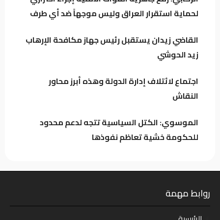
باحث سياسي: النظام في العراق لا يدير الأزمات..
لحماية استقرار العراق وليس موجهاً ضد أي طرف
بل يصنعها للبقاء
القاضي زيدان يستقبل رئيس جهاز مكافحة الإرهاب
اجتماع لائتلاف إدارة الدولة وهذه أبرز محاور
زيد الحوشي
النقاش
اجتماع لائتلاف إدارة الدولة وهذه أبرز محاور
النقاش
الموسوي: الكتل السياسية تتجه لدعم محدود
للحكومة خشية تعاظم نفوذها
روابط مهمة
الرئيسية