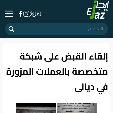
الرئيسية
المشهد
السياسي
إلقاء القبض على شبكة
فرشة
متخصصة بالعملات المزورة
الأسواق
رأي
في ديالى
وموقف
الفيديوهات