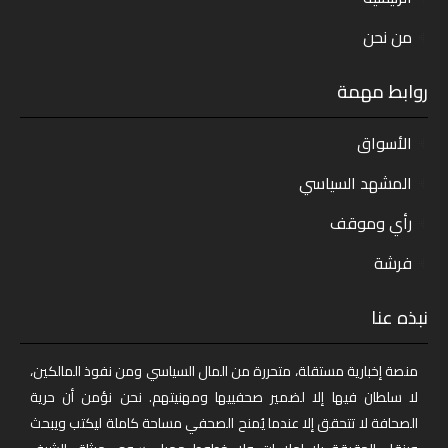
من نحن
روابط مهمة
الأسواق
المشهد السياسي
رأي وموقف
فرشة
نبذه عنا
منصة إخبارية مستقلة، متحررة من المال السياسي ومن نفوذ المالكين،
لا سلطان فيها إلا لضمير صحفييها ومهنيتهم. نحن نؤمن أن حرية
الصحافة لا تتحقق إلا عندما يُمنح الصحفي مساحة كاملة ليكتب ويبحث