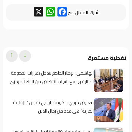
WhatsApp
Facebook
X
شارك المقال عبر
↑
↓
تغطية مستمرة
الهاشمي: الإطار الحاكم يتدخل بقرارات الحكومة
المالية ويدفع باتجاه الاقتراض من البنك المركزي
معارض كردي: حكومة بارزاني تفرض “الإقامة
الجبرية” على عدد من رجال الدين
سجن النجف: نوفر 60 جهاز اتصال للنزلاء للتواصل