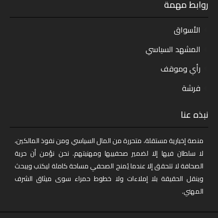
روابط مهمة
الأسواق
المشهد السياسي
رأي وموقف
فرشة
نبذه عنا
منصة إخبارية مستقلة، متحررة من المال السياسي ومن نفوذ المالكين،
لا سلطان فيها إلا لضمير صحفييها ومهنيتهم. نحن نؤمن أن حرية
الصحافة لا تتحقق إلا عندما يُمنح الصحفي مساحة كاملة ليكتب ويبحث
وينقل الحقيقة بلا إملاءات ولا خطوط حمراء سوى ميثاق الشرف
المهني.