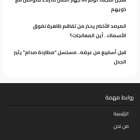
السعودية!
ذويهم
الركابي: رفع جاهزية القوات الأمنية إجراء احترازي
لحماية استقرار العراق وليس موجهاً ضد أي
المرصد الأخضر يحذر من تفاقم ظاهرة نفوق
طرف
الأسماك.. أين المعالجات؟
قبل أسابيع من عرضه.. مسلسل “مطاردة صدام” يثير
الجدل
روابط مهمة
الرئيسية
من نحن