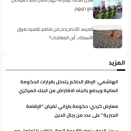
مع ذويهم
المرصد الأخضر يحذر من تفاقم ظاهرة نفوق
الأسماك.. أين المعالجات؟
تراجع خام البصرة وسط استمرار التذبذب في
المزيد
السوق النفطي
الهاشمي: الإطار الحاكم يتدخل بقرارات الحكومة
قبل أسابيع من عرضه.. مسلسل “مطاردة صدام”
المالية ويدفع باتجاه الاقتراض من البنك المركزي
يثير الجدل
معارض كردي: حكومة بارزاني تفرض “الإقامة
الجبرية” على عدد من رجال الدين
على ذمة العربية: تقارير استخباراتية تتحدث عن
تنسيق بين ميليشيات عراقية والحوثيين لاستهداف
سجن النجف: نوفر 60 جهاز اتصال للنزلاء للتواصل مع