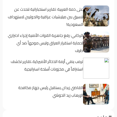
على ذمة العربية: تقارير استخباراتية تتحدث عن
تنسيق بين ميليشيات عراقية والحوثيين لاستهداف
السعودية!
الركابي: رفع جاهزية القوات الأمنية إجراء احترازي
لحماية استقرار العراق وليس موجهاً ضد أي
طرف
ترمب ينفي أزمة الذخائر الأميركية..تقارير تكشف
استنزافاً في مخزونات أسلحة استراتيجية
القاضي زيدان يستقبل رئيس جهاز مكافحة
الإرهاب زيد الحوشي
حين يغيب رجال الدولة : تحضر الأزمات .؟