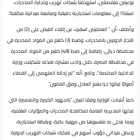
نوعيتين منفصلتين، استهدفتا شبكات تهريب وتجارة المخدرات،
استنادًا إلى معلومات استخبارية دقيقة ومتابعة ميدانية مكثفة”.
وأضاف ،أن ” العمليتين اسفرت عن إلقاء القبض على (2) من
التجار الدوليين بالمخدرات، وضبط (3) كغم من المواد المخدرة في
محافظة ديالى، إضافة إلى ضبط (48) كغم من المواد المخدرة
في محافظة البصرة، خلال واجب مشترك نفذته تشكيلات وزارة
الداخلية المختصة”، وتابع ،أنه “تم إحالة المتهمين إلى القضاء
أصوليًا لينالوا جزاءهم العادل وفق القانون”.
كما أشادت الوزارة وفقا للبيان “بالجهود الكبيرة والمتميزة التي
تبذلها المديرية العامة لمكافحة المخدرات والمؤثرات العقلية،
وبما يتحلى به منتسبوها من مهنية عالية، ويقظة استخبارية،
وعمل ميداني دؤوب أسهم في تفكيك شبكات التهريب الدولية