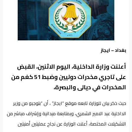
من
نحن
بغداد – ايجاز
أعلنت وزارة الداخلية، اليوم الاثنين، القبض
على تاجري مخدرات دوليين وضبط 51 كغم من
المخدرات في ديالى والبصرة،
حيث ذكر بيان للوزارة تابعه موقع “ايجاز” ، أن “بتوجيهٍ من وزير
الداخلية عبد الامير الشمري، وبمتابعة ميدانية وإشراف مباشر من
التشكيلات المختصة، أعلنت الوزارة عن نجاح عمليتين أمنيتين