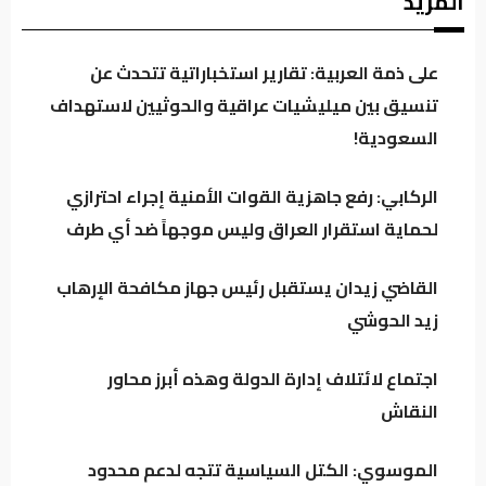
المزيد
على ذمة العربية: تقارير استخباراتية تتحدث عن
كردستان تحت مجهر “صولة الزيدي”.. مطالبات
تنسيق بين ميليشيات عراقية والحوثيين لاستهداف
بفتح ملفات النفط والمنافذ وإيرادات الإقليم
السعودية!
الركابي: رفع جاهزية القوات الأمنية إجراء احترازي
باحث سياسي: النظام في العراق لا يدير الأزمات..
لحماية استقرار العراق وليس موجهاً ضد أي طرف
بل يصنعها للبقاء
القاضي زيدان يستقبل رئيس جهاز مكافحة الإرهاب
اجتماع لائتلاف إدارة الدولة وهذه أبرز محاور
زيد الحوشي
النقاش
اجتماع لائتلاف إدارة الدولة وهذه أبرز محاور
النقاش
الموسوي: الكتل السياسية تتجه لدعم محدود