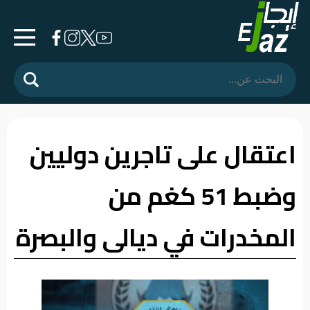
الرئيسية
المشهد
السياسي
اعتقال على تاجرين دوليين
فرشة
وضبط 51 كغم من
الأسواق
رأي
المخدرات في ديالى والبصرة
وموقف
الفيديوهات