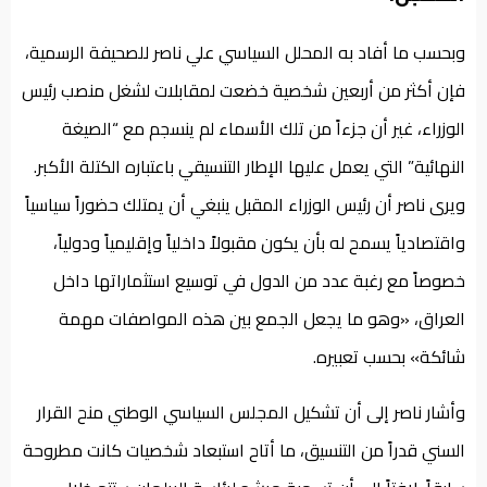
وبحسب ما أفاد به المحلل السياسي علي ناصر للصحيفة الرسمية،
فإن أكثر من أربعين شخصية خضعت لمقابلات لشغل منصب رئيس
الوزراء، غير أن جزءاً من تلك الأسماء لم ينسجم مع “الصيغة
النهائية” التي يعمل عليها الإطار التنسيقي باعتباره الكتلة الأكبر.
ويرى ناصر أن رئيس الوزراء المقبل ينبغي أن يمتلك حضوراً سياسياً
واقتصادياً يسمح له بأن يكون مقبولاً داخلياً وإقليمياً ودولياً،
خصوصاً مع رغبة عدد من الدول في توسيع استثماراتها داخل
العراق، «وهو ما يجعل الجمع بين هذه المواصفات مهمة
شائكة» بحسب تعبيره.
وأشار ناصر إلى أن تشكيل المجلس السياسي الوطني منح القرار
السني قدراً من التنسيق، ما أتاح استبعاد شخصيات كانت مطروحة