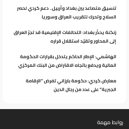
تنسيق متصاعد بين بغداد وأربيل.. دعم كردي لحصر
السلاح وتحرك لتقريب العراق وسوريا
المرصد الأخضر يحذر من تفاقم ظاهرة نفوق
الأسماك.. أين المعالجات؟
زنكنة يحذّر بغداد: التحالفات الإقليمية قد تجرّ العراق
إلى المحاور وتقيّد استقلال قراره
تراجع خام البصرة وسط استمرار التذبذب في
السوق النفطي
الهاشمي: الإطار الحاكم يتدخل بقرارات الحكومة
المالية ويدفع باتجاه الاقتراض من البنك المركزي
معارض كردي: حكومة بارزاني تفرض “الإقامة
الجبرية” على عدد من رجال الدين
روابط مهمة