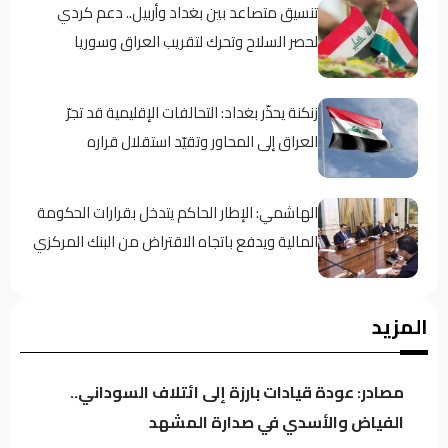
تنسيق متصاعد بين بغداد وأربيل.. دعم كردي
لحصر السلاح وتحرك لتقريب العراق وسوريا
زنكنة يحذّر بغداد: التحالفات الإقليمية قد تجرّ
العراق إلى المحاور وتقيّد استقلال قراره
الهاشمي: الإطار الحاكم يتدخل بقرارات الحكومة
المالية ويدفع باتجاه الاقتراض من البنك المركزي
معارض كردي: حكومة بارزاني تفرض “الإقامة
المزيد
الجبرية” على عدد من رجال الدين
مصادر: عودة قيادات بارزة إلى ائتلاف السوداني..
سجن النجف: نوفر 60 جهاز اتصال للنزلاء للتواصل
الفياض والأسدي في صدارة المشهد
مع ذويهم