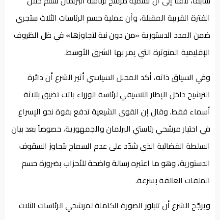
سابقاً، لافتاً إلى أن تسمية مرشح لرئاسة البرلمان ستتم خلال
الفترة القريبة المقبلة، وأن عملية حسم الرئاسات الثلاث ستجري
ضمن المدد الدستورية «من دون نية لتجاوزها» في ظل الظروف
الإقليمية المتوترة التي يمر بها الشرق الأوسط.
وفي السياق ذاته، أكد المحلل السياسي أثير الشرع أن دائرة
الترشيح داخل الإطار التنسيقي لرئاسة الوزراء باتت تضيق بثلاثة
أسماء فقط. وقال إن القوى الشيعية تدفع بقوة نحو الإسراع
في اختيار مرشحي رئاستي البرلمان والجمهورية، خصوصاً بعد بيان
السلطة القضائية الذي شدّد على عدم السماح بتجاوز السقوف
الدستورية، وهو ما اعتبره رسالة واضحة للأحزاب بضرورة حسم
الملفات العالقة بسرعة.
ويرجّح الشرع أن تتبلور الصورة الكاملة لمرشحي الرئاسات الثلاث