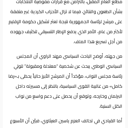
مطلع العام المقبل، بالتزامن مع قرارات مفوضية الانتخابات
بشأن الطعون والنتائج، فيما لا تزال الأحزاب الكردية غير متفقة
على مرشح لرئاسة الجمهورية نتيجة تعثر تشكيل حكومة الإقليم
لأكثر من عام، الأمر الذي يدفع الإطار التنسيقي لتكثيف جهوده
من أجل تسريع هذا الملف.
من جهته، أوضح الباحث السياسي مهند الراوي أن المجلس
السياسي الوطني يبحث عن شخصية “معتدلة ومقبولة” لتولي
رئاسة مجلس النواب، مؤكداً أن المرشح الأبرز حالياً يحظى بـ«رضا
كامل» من غالبية القوى السياسية، بالنظر إلى مسيرته داخل
البرلمان وخارجه، وتوقع أن يحصل على دعم واسع من نواب
الكتل السنية.
أما القيادي في تحالف العزم ياسين العيثاوي، فبيّن أن الأسبوع