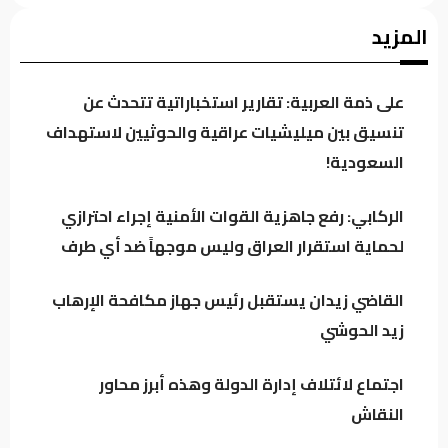
حين يغيب رجال الدولة : تحضر الأزمات .؟
المزيد
على ذمة العربية: تقارير استخباراتية تتحدث عن
كردستان تحت مجهر “صولة الزيدي”.. مطالبات
تنسيق بين ميليشيات عراقية والحوثيين لاستهداف
بفتح ملفات النفط والمنافذ وإيرادات الإقليم
السعودية!
الركابي: رفع جاهزية القوات الأمنية إجراء احترازي
باحث سياسي: النظام في العراق لا يدير الأزمات..
لحماية استقرار العراق وليس موجهاً ضد أي طرف
بل يصنعها للبقاء
القاضي زيدان يستقبل رئيس جهاز مكافحة الإرهاب
اجتماع لائتلاف إدارة الدولة وهذه أبرز محاور
زيد الحوشي
النقاش
اجتماع لائتلاف إدارة الدولة وهذه أبرز محاور
النقاش