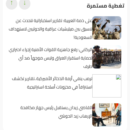
↑
↓
تغطية مستمرة
على ذمة العربية: تقارير استخباراتية تتحدث عن
تنسيق بين ميليشيات عراقية والحوثيين لاستهداف
السعودية!
الركابي: رفع جاهزية القوات الأمنية إجراء احترازي
لحماية استقرار العراق وليس موجهاً ضد أي
طرف
ترمب ينفي أزمة الذخائر الأميركية..تقارير تكشف
استنزافاً في مخزونات أسلحة استراتيجية
القاضي زيدان يستقبل رئيس جهاز مكافحة
الإرهاب زيد الحوشي