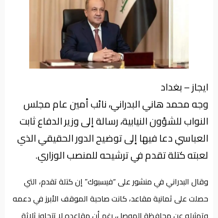
من
نحن
ايجاز – بغداد
وجه محمد هاني البدراني، نائب أمين عام مجلس
النواب للشؤون النيابية، رسالة إلى وزير الدفاع ثابت
العباسي دعا فيها إلى توضيح الدور الحقيقي الذي
لعبته كتلة تقدم في ترشيحه للمنصب الوزاري.
وقال البدراني في منشور على “فيسبوك” إن كتلة تقدم، التي
حصلت على ثمانية مقاعد، كانت صاحبة الموقف الأبرز في دعمه
وتمثيله عن محافظة الموصل، رغم أن مقاعده لا تتجاوز ثلاثة