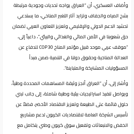
وأضاف العسكري، أن “العراق يواجه تحديات وجودية مرتبطة
بشح المياه والجفاف وتزايد آثار التغير المناخي، ما يستدعي
تحشيد الدعم الدولي والإقليمي وتعزيز التعاون العربي لضمان
حق شعوبنا في الأمن المائي والغذائي والبيئي”، داعياً إلى،
“موقف عربي موحد قبيل مؤتمر المناخ COP30 للدفاع عن
العدالة المناخية وحقوق دولنا في التنمية ضمن مبدأ
المسؤوليات المشتركة والمتباينة”.
وأشار إلى، أن “العراق أنجز وثيقة المساهمات المحددة وطنياً،
ويواصل تنفيذ استراتيجيات بيئية وطنية شاملة، إلى جانب تبني
حلول قائمة على الطبيعة وتعزيز الاقتصاد الأخضر، فضلاً عن
تأسيس الشركة العامة لاقتصاديات الكربون لدعم مشاريع
الخفض والانبعاثات وتفعيل سوق كربون وطني يتكامل مع