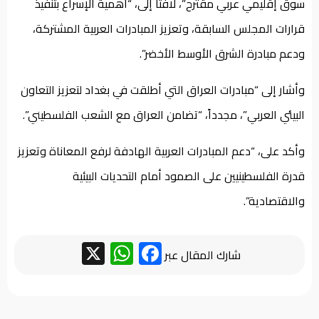
سوق إقليمي عربي مقترح”، لافتاً إلى، “أهمية الإسراع بتنفيذ
قرارات المجلس السابقة، وتعزيز المبادرات العربية المشتركة،
ودعم مبادرة الشرق الأوسط الأخضر”.
وأشار إلى “مبادرات العراق التي أطلقت في بغداد لتعزيز التعاون
البيئي العربي”، مجدداً، “تضامن العراق مع الشعب الفلسطيني”.
وأكد على، “دعم المبادرات العربية الهادفة لرفع المعاناة وتعزيز
قدرة الفلسطينيين على الصمود أمام التحديات البيئية
والاقتصادية”.
WhatsApp
Facebook
X
شارك المقال عبر