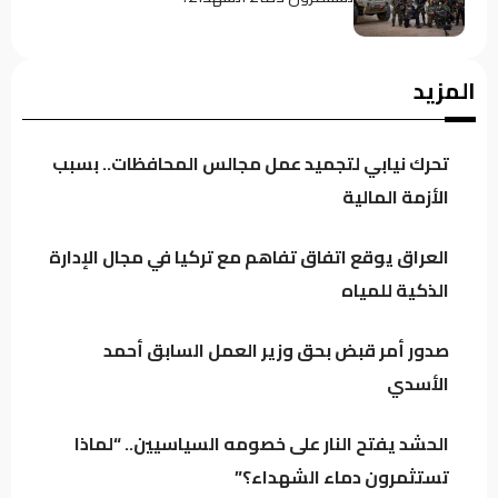
إمكانيات محدودة ومشاريع متواصلة.. الدخيل
المزيد
يدفع بإعمار الموصل إلى الأمام دون توقف
تحرك نيابي لتجميد عمل مجالس المحافظات.. بسبب
مصادر: عودة قيادات بارزة إلى ائتلاف السوداني..
الأزمة المالية
الفياض والأسدي في صدارة المشهد
العراق يوقع اتفاق تفاهم مع تركيا في مجال الإدارة
الذكية للمياه
تنسيق متصاعد بين بغداد وأربيل.. دعم كردي
لحصر السلاح وتحرك لتقريب العراق وسوريا
صدور أمر قبض بحق وزير العمل السابق أحمد
الأسدي
زنكنة يحذّر بغداد: التحالفات الإقليمية قد تجرّ
العراق إلى المحاور وتقيّد استقلال قراره
الحشد يفتح النار على خصومه السياسيين.. “لماذا
تستثمرون دماء الشهداء؟”