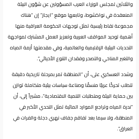
والثلاثين لمجلس الوزراء العرب المسؤولين عن شؤون البيئة
المنعقدة في نواكشوط، وتابعها موقع “ايجاز” إن “هناك
مجموعة نقاط رئيسية تمثل توجهات الحكومة العراقية منها
أهمية توحيد المواقف العربية وتعزيز العمل المشترك لمواجهة
التحديات البيئية الإقليمية والعالمية، وفي مقدمتها أزمة المياه
والتغير المناخي والتصحر وفقدان التنوع الأحيائي”.
وشدد العسكري على، أن “المنطقة تمر بمرحلة تاريخية دقيقة
تتطلب تحركًا عربيًا منسقًا وصناعة سياسات بيئية متكاملة توازن
بين حماية البيئة ومتطلبات التنمية الاقتصادية”، مشيراً إلى، أن
“ندرة المياه وتراجع الموارد المائية تمثل التحدي الأكبر في
المنطقة، ولا سيما بعد تفاقم جفاف نهري دجلة والفرات في
العراق”.