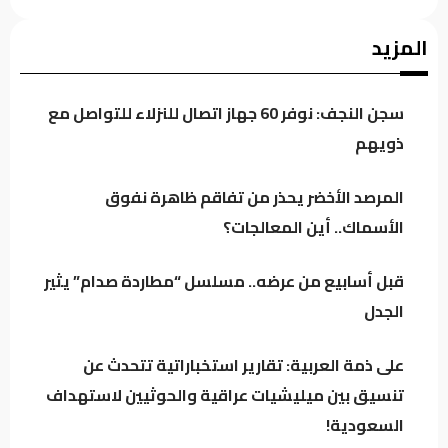
على ذمة العربية: تقارير استخباراتية تتحدث عن
المزيد
تنسيق بين ميليشيات عراقية والحوثيين لاستهداف
السعودية!
سجن النجف: نوفر 60 جهاز اتصال للنزلاء للتواصل مع
الركابي: رفع جاهزية القوات الأمنية إجراء احترازي
ذويهم
لحماية استقرار العراق وليس موجهاً ضد أي
طرف
المرصد الأخضر يحذر من تفاقم ظاهرة نفوق
الأسماك.. أين المعالجات؟
ترمب ينفي أزمة الذخائر الأميركية..تقارير تكشف
استنزافاً في مخزونات أسلحة استراتيجية
قبل أسابيع من عرضه.. مسلسل “مطاردة صدام” يثير
الجدل
القاضي زيدان يستقبل رئيس جهاز مكافحة
الإرهاب زيد الحوشي
على ذمة العربية: تقارير استخباراتية تتحدث عن
تنسيق بين ميليشيات عراقية والحوثيين لاستهداف
السعودية!