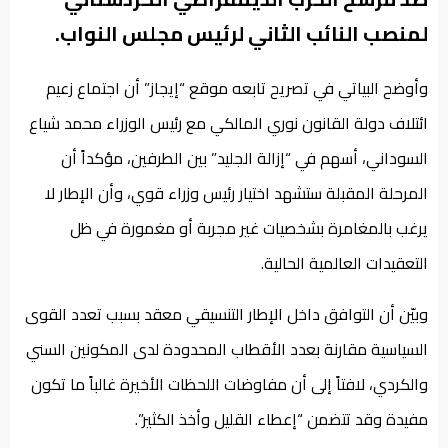
لمنصب النائب الثاني لرئيس مجلس النواب.
وأوضح البياتي في تصريح تابعه موقع “إيجاز” أن اجتماع زعيم
ائتلاف دولة القانون نوري المالكي مع رئيس الوزراء محمد شياع
السوداني، أسهم في “إزالة الجليد” بين الطرفين، مؤكداً أن
المرحلة المقبلة ستشهد اختيار رئيس وزراء قوي، وأن الإطار لا
يرغب بالمغامرة بشخصيات غير مجربة أو مغمورة في ظل
التعقيدات العالمية الحالية.
وبيّن أن التوافق داخل الإطار التنسيقي معقد بسبب تعدد القوى
السياسية مقارنة بعدد الأقطاب المحدودة لدى المكونين السني
والكردي، لافتاً إلى أن مفاوضات اللحظات الأخيرة غالباً ما تكون
مفيدة وقد تتضمن “إعطاء القليل وأخذ الكثير”.