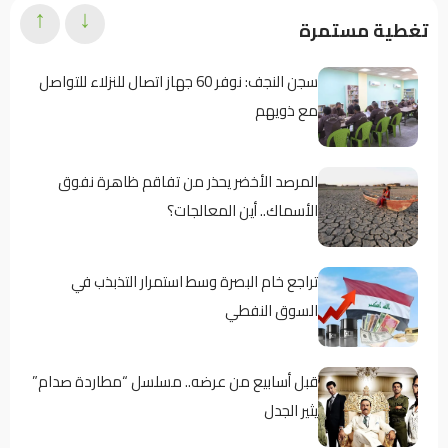
↑
↓
تغطية مستمرة
سجن النجف: نوفر 60 جهاز اتصال للنزلاء للتواصل
مع ذويهم
المرصد الأخضر يحذر من تفاقم ظاهرة نفوق
الأسماك.. أين المعالجات؟
تراجع خام البصرة وسط استمرار التذبذب في
السوق النفطي
قبل أسابيع من عرضه.. مسلسل “مطاردة صدام”
يثير الجدل