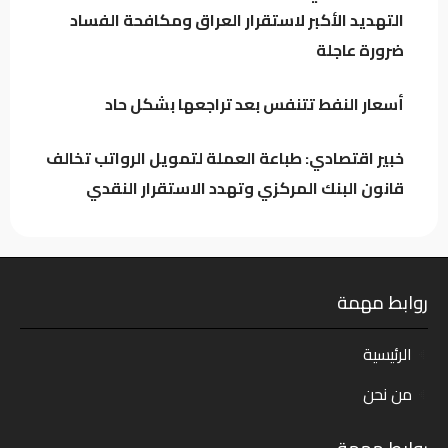
التهديد الأكبر لاستقرار العراق ومكافحة الفساد
تراجع خام البصرة وسط استمرار التذبذب في
ضرورة عاجلة
السوق النفطي
أسعار النفط تتنفس بعد تراجعها بشكل حاد
خبير اقتصادي: طباعة العملة لتمويل الرواتب تخالف
قانون البنك المركزي وتهدد الاستقرار النقدي
روابط مهمة
الرئيسية
من نحن