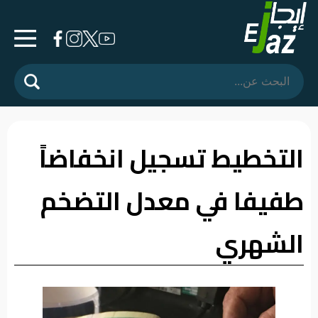
الرئيسية
المشهد
السياسي
التخطيط تسجيل انخفاضاً
فرشة
طفيفا في معدل التضخم
الأسواق
رأي
الشهري
وموقف
الفيديوهات