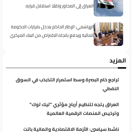
العراق إلى المحاور وتقيّد استقلال قراره
الهاشمي: الإطار الحاكم يتدخل بقرارات الحكومة
المالية ويدفع باتجاه الاقتراض من البنك المركزي
معارض كردي: حكومة بارزاني تفرض “الإقامة
المزيد
الجبرية” على عدد من رجال الدين
تراجع خام البصرة وسط استمرار التذبذب في السوق
سجن النجف: نوفر 60 جهاز اتصال للنزلاء للتواصل
النفطي
مع ذويهم
العراق يتجه لتنظيم أرباح مؤثري “تيك توك”
وترخيص المنصات الرقمية العالمية
المرصد الأخضر يحذر من تفاقم ظاهرة نفوق
الأسماك.. أين المعالجات؟
ناشط سياسي: الأزمة الاقتصادية والمالية باتت