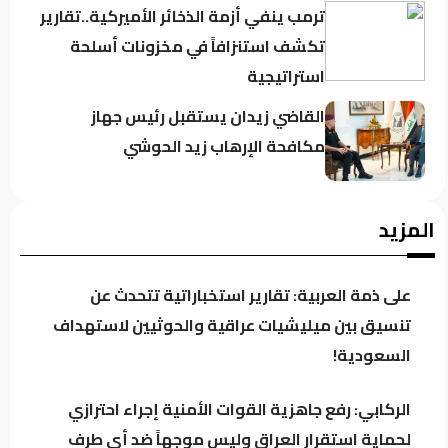
ترمب ينفي أزمة الذخائر الأميركية..تقارير
تكشف استنزافاً في مخزونات أسلحة
استراتيجية
القاضي زيدان يستقبل رئيس جهاز
مكافحة الإرهاب زيد الحوشي
حين يغيب رجال الدولة : تحضر الأزمات .؟
المزيد
على ذمة العربية: تقارير استخباراتية تتحدث عن
كردستان تحت مجهر “صولة الزيدي”..
تنسيق بين ميليشيات عراقية والحوثيين لاستهداف
مطالبات بفتح ملفات النفط والمنافذ
السعودية!
وإيرادات الإقليم
الركابي: رفع جاهزية القوات الأمنية إجراء احترازي
باحث سياسي: النظام في العراق لا يدير
لحماية استقرار العراق وليس موجهاً ضد أي طرف
الأزمات.. بل يصنعها للبقاء