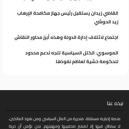
القاضي زيدان يستقبل رئيس جهاز مكافحة الإرهاب
اجتماع لائتلاف إدارة الدولة وهذه أبرز
زيد الحوشي
محاور النقاش
اجتماع لائتلاف إدارة الدولة وهذه أبرز محاور النقاش
الموسوي: الكتل السياسية تتجه لدعم محدود
للحكومة خشية تعاظم نفوذها
نبذه عنا
منصة إخبارية مستقلة، متحررة من المال السياسي ومن نفوذ المالكين،
لا سلطان فيها إلا لضمير صحفييها ومهنيتهم. نحن نؤمن أن حرية