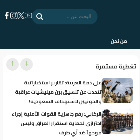
من نحن
↑
↓
تغطية مستمرة
على ذمة العربية: تقارير استخباراتية
تتحدث عن تنسيق بين ميليشيات عراقية
والحوثيين لاستهداف السعودية!
الركابي: رفع جاهزية القوات الأمنية إجراء
احترازي لحماية استقرار العراق وليس
موجهاً ضد أي طرف