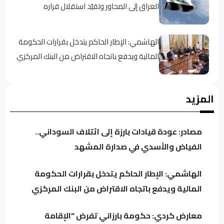
العراق إلى المحاور وتقيّد استقلال قراره
الهاشمي: الإطار الحاكم يتدخل بقرارات الحكومة
المالية ويدفع باتجاه الاقتراض من البنك المركزي
معارض كردي: حكومة بارزاني تفرض “الإقامة
المزيد
الجبرية” على عدد من رجال الدين
مصادر: عودة قيادات بارزة إلى ائتلاف السوداني..
سجن النجف: نوفر 60 جهاز اتصال للنزلاء للتواصل
الفياض والأسدي في صدارة المشهد
مع ذويهم
الهاشمي: الإطار الحاكم يتدخل بقرارات الحكومة
المالية ويدفع باتجاه الاقتراض من البنك المركزي
المرصد الأخضر يحذر من تفاقم ظاهرة نفوق
الأسماك.. أين المعالجات؟
معارض كردي: حكومة بارزاني تفرض “الإقامة