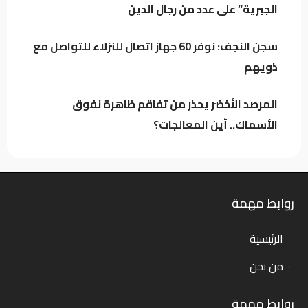
الجبرية” على عدد من رجال الدين
تراجع خام البصرة وسط استمرار التذبذب في
السوق النفطي
سجن النجف: نوفر 60 جهاز اتصال للنزلاء للتواصل مع
ذويهم
المرصد الأخضر يحذر من تفاقم ظاهرة نفوق
الأسماك.. أين المعالجات؟
روابط مهمة
الرئيسية
من نحن
روابط مهمة