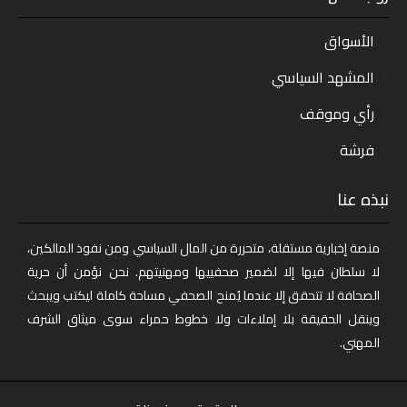
الأسواق
المشهد السياسي
رأي وموقف
فرشة
نبذه عنا
منصة إخبارية مستقلة، متحررة من المال السياسي ومن نفوذ المالكين،
لا سلطان فيها إلا لضمير صحفييها ومهنيتهم. نحن نؤمن أن حرية
الصحافة لا تتحقق إلا عندما يُمنح الصحفي مساحة كاملة ليكتب ويبحث
وينقل الحقيقة بلا إملاءات ولا خطوط حمراء سوى ميثاق الشرف
المهني.