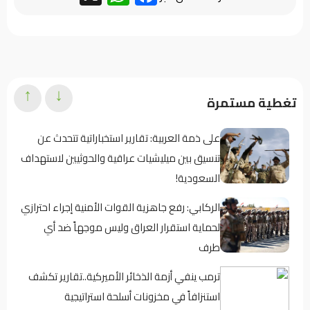
↑
↓
تغطية مستمرة
على ذمة العربية: تقارير استخباراتية تتحدث عن
تنسيق بين ميليشيات عراقية والحوثيين لاستهداف
السعودية!
الركابي: رفع جاهزية القوات الأمنية إجراء احترازي
لحماية استقرار العراق وليس موجهاً ضد أي
طرف
ترمب ينفي أزمة الذخائر الأميركية..تقارير تكشف
استنزافاً في مخزونات أسلحة استراتيجية