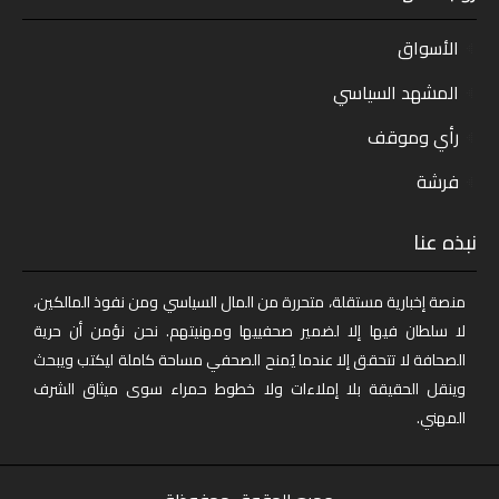
الأسواق
المشهد السياسي
رأي وموقف
فرشة
نبذه عنا
منصة إخبارية مستقلة، متحررة من المال السياسي ومن نفوذ المالكين،
لا سلطان فيها إلا لضمير صحفييها ومهنيتهم. نحن نؤمن أن حرية
الصحافة لا تتحقق إلا عندما يُمنح الصحفي مساحة كاملة ليكتب ويبحث
وينقل الحقيقة بلا إملاءات ولا خطوط حمراء سوى ميثاق الشرف
المهني.