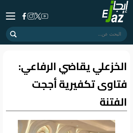
الرئيسية
المشهد
السياسي
الخزعلي يقاضي الرفاعي:
فرشة
فتاوى تكفيرية أججت
الأسواق
رأي
الفتنة
وموقف
الفيديوهات