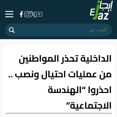
الرئيسية
المشهد
السياسي
الداخلية تحذر المواطنين
فرشة
من عمليات احتيال ونصب ..
الأسواق
رأي
احذروا “الهندسة
وموقف
الاجتماعية”
الفيديوهات