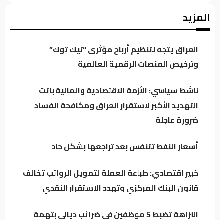
اجتماع لائتلاف إدارة الدولة وهذه أبرز محاور
المزيد
النقاش
العراق يتجه لتنظيم أرباح مؤثري “تيك توك”
الموسوي: الكتل السياسية تتجه لدعم محدود
وترخيص المنصات الرقمية العالمية
للحكومة خشية تعاظم نفوذها
ناشط سياسي: الأزمة الاقتصادية والمالية باتت
التهديد الأكبر لاستقرار العراق ومكافحة الفساد
العراق يتجه لتنظيم أرباح مؤثري “تيك توك”
ضرورة عاجلة
وترخيص المنصات الرقمية العالمية
أسعار النفط تتنفس بعد تراجعها بشكل حاد
الكلداني يلتقي وزير العدل لبحث واقع
المؤسسات والدوائر العدلية
خبير اقتصادي: طباعة العملة لتمويل الرواتب تخالف
قانون البنك المركزي وتهدد الاستقرار النقدي
النزاهة تضبط 5 موظفين في ضرائب ديالى بتهمة