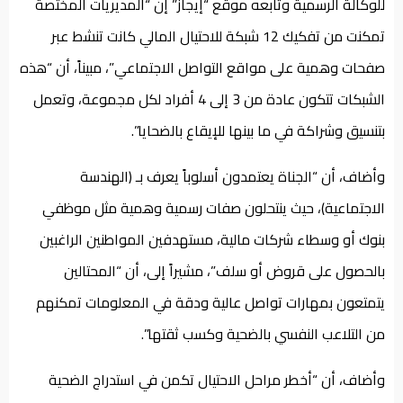
للوكالة الرسمية وتابعه موقع “إيجاز” إن “المديريات المختصة
تمكنت من تفكيك 12 شبكة للاحتيال المالي كانت تنشط عبر
صفحات وهمية على مواقع التواصل الاجتماعي”، مبيناً، أن “هذه
الشبكات تتكون عادة من 3 إلى 4 أفراد لكل مجموعة، وتعمل
بتنسيق وشراكة في ما بينها للإيقاع بالضحايا”.
وأضاف، أن “الجناة يعتمدون أسلوباً يعرف بـ (الهندسة
الاجتماعية)، حيث ينتحلون صفات رسمية وهمية مثل موظفي
بنوك أو وسطاء شركات مالية، مستهدفين المواطنين الراغبين
بالحصول على قروض أو سلف”، مشيراً إلى، أن “المحتالين
يتمتعون بمهارات تواصل عالية ودقة في المعلومات تمكنهم
من التلاعب النفسي بالضحية وكسب ثقتها”.
وأضاف، أن “أخطر مراحل الاحتيال تكمن في استدراج الضحية