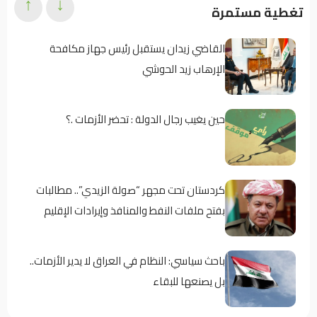
↑
↓
تغطية مستمرة
القاضي زيدان يستقبل رئيس جهاز مكافحة
الإرهاب زيد الحوشي
حين يغيب رجال الدولة : تحضر الأزمات .؟
كردستان تحت مجهر “صولة الزيدي”.. مطالبات
بفتح ملفات النفط والمنافذ وإيرادات الإقليم
باحث سياسي: النظام في العراق لا يدير الأزمات..
بل يصنعها للبقاء