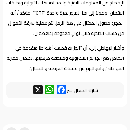
للإفصاح عن المعلومات التقنية والمستمسكات الثبوتية وبطاقات
الائتمان، وصولاً إلى رمز المرور لمرة واحدة (OTP)”، مؤكداً، أنه
“بمجرد حصول المحتال على هذا الرمز، تتم عملية سرقة الأموال
من حساب الضحية خلال ثوانٍ معدودة بضغطة زر”.
وأشار البهادلي إلى، أن “الوزارة قطعت أشواطاً متقدمة في
التعامل مع الجرائم الالكترونية وملاحقة مرتكبيها؛ لضمان حماية
المواطنين وأموالهم من عمليات القرصنة والاحتيال”.
WhatsApp
Facebook
X
شارك المقال عبر