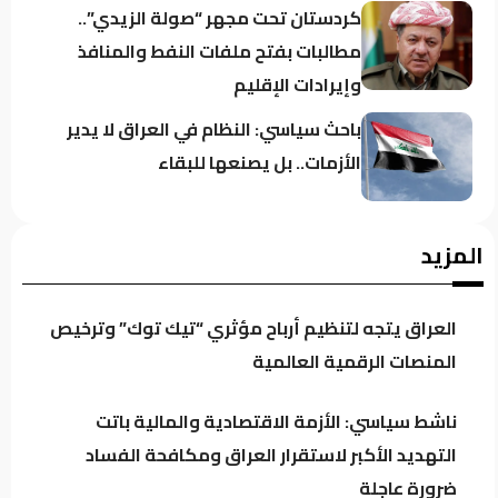
كردستان تحت مجهر “صولة الزيدي”..
مطالبات بفتح ملفات النفط والمنافذ
وإيرادات الإقليم
باحث سياسي: النظام في العراق لا يدير
الأزمات.. بل يصنعها للبقاء
اجتماع لائتلاف إدارة الدولة وهذه أبرز
المزيد
محاور النقاش
العراق يتجه لتنظيم أرباح مؤثري “تيك توك” وترخيص
الموسوي: الكتل السياسية تتجه لدعم
المنصات الرقمية العالمية
محدود للحكومة خشية تعاظم نفوذها
ناشط سياسي: الأزمة الاقتصادية والمالية باتت
التهديد الأكبر لاستقرار العراق ومكافحة الفساد
العراق يتجه لتنظيم أرباح مؤثري “تيك
ضرورة عاجلة
توك” وترخيص المنصات الرقمية العالمية