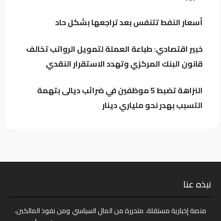
أسعار النفط تتنفس بعد تراجعها بشكل حاد
الكلداني يلتقي وزير العدل لبحث واقع
المؤسسات والدوائر العدلية
خبير اقتصادي: طباعة العملة لتمويل الرواتب تخالف
قانون البنك المركزي وتهدد الاستقرار النقدي
النزاهة تضبط 5 موظفين في ضرائب ديالى بتهمة
التسبب بهدر نحو ملياري دينار
نبذه عنا
منصة إخبارية مستقلة، متحررة من المال السياسي ومن نفوذ المالكين،