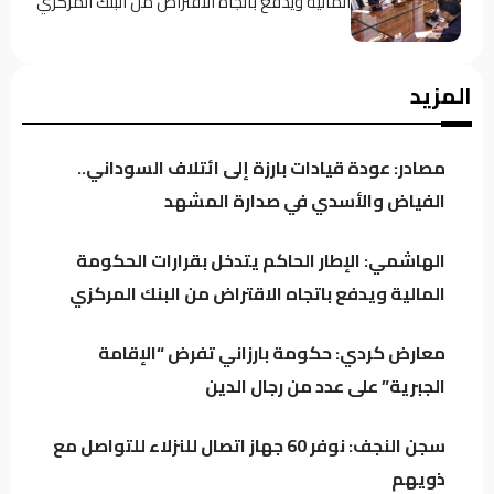
المالية ويدفع باتجاه الاقتراض من البنك المركزي
معارض كردي: حكومة بارزاني تفرض “الإقامة
المزيد
الجبرية” على عدد من رجال الدين
مصادر: عودة قيادات بارزة إلى ائتلاف السوداني..
سجن النجف: نوفر 60 جهاز اتصال للنزلاء للتواصل
الفياض والأسدي في صدارة المشهد
مع ذويهم
الهاشمي: الإطار الحاكم يتدخل بقرارات الحكومة
المالية ويدفع باتجاه الاقتراض من البنك المركزي
المرصد الأخضر يحذر من تفاقم ظاهرة نفوق
الأسماك.. أين المعالجات؟
معارض كردي: حكومة بارزاني تفرض “الإقامة
الجبرية” على عدد من رجال الدين
تراجع خام البصرة وسط استمرار التذبذب في
السوق النفطي
سجن النجف: نوفر 60 جهاز اتصال للنزلاء للتواصل مع
ذويهم