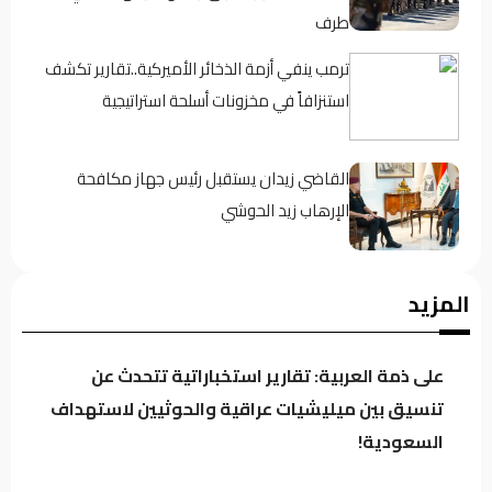
طرف
ترمب ينفي أزمة الذخائر الأميركية..تقارير تكشف
استنزافاً في مخزونات أسلحة استراتيجية
القاضي زيدان يستقبل رئيس جهاز مكافحة
الإرهاب زيد الحوشي
حين يغيب رجال الدولة : تحضر الأزمات .؟
المزيد
على ذمة العربية: تقارير استخباراتية تتحدث عن
كردستان تحت مجهر “صولة الزيدي”.. مطالبات
تنسيق بين ميليشيات عراقية والحوثيين لاستهداف
بفتح ملفات النفط والمنافذ وإيرادات الإقليم
السعودية!