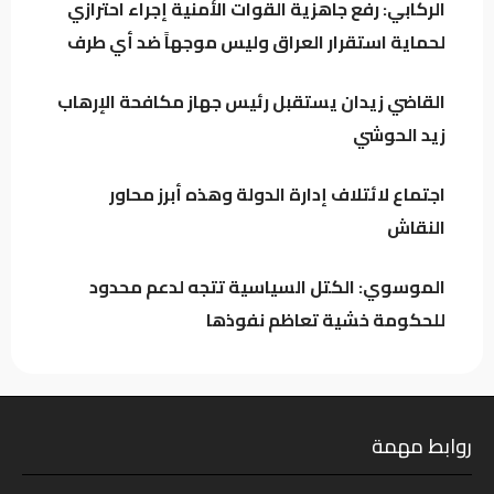
الركابي: رفع جاهزية القوات الأمنية إجراء احترازي
باحث سياسي: النظام في العراق لا يدير الأزمات..
لحماية استقرار العراق وليس موجهاً ضد أي طرف
بل يصنعها للبقاء
القاضي زيدان يستقبل رئيس جهاز مكافحة الإرهاب
اجتماع لائتلاف إدارة الدولة وهذه أبرز محاور
زيد الحوشي
النقاش
اجتماع لائتلاف إدارة الدولة وهذه أبرز محاور
النقاش
الموسوي: الكتل السياسية تتجه لدعم محدود
للحكومة خشية تعاظم نفوذها
روابط مهمة