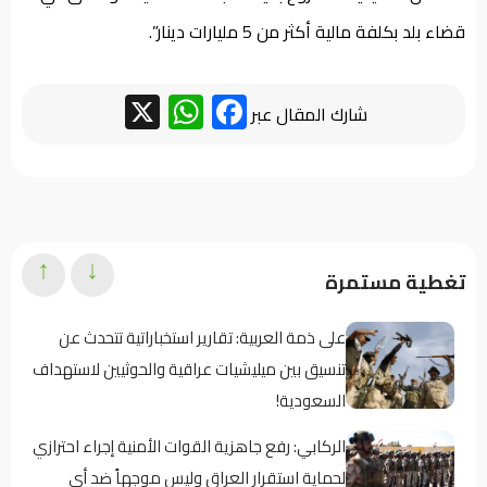
قضاء بلد بكلفة مالية أكثر من 5 مليارات دينار”.
WhatsApp
Facebook
X
شارك المقال عبر
↑
↓
تغطية مستمرة
على ذمة العربية: تقارير استخباراتية تتحدث عن
تنسيق بين ميليشيات عراقية والحوثيين لاستهداف
السعودية!
الركابي: رفع جاهزية القوات الأمنية إجراء احترازي
لحماية استقرار العراق وليس موجهاً ضد أي