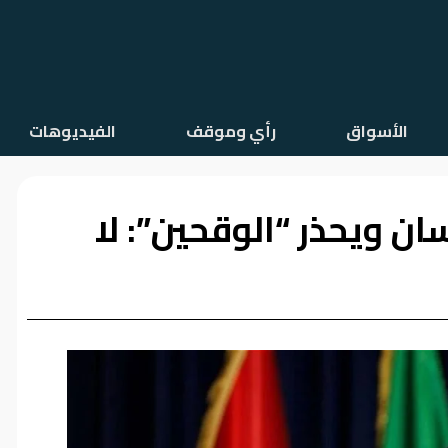
الأسواق
رأي وموقف
الفيديوهات
ان ويحذر “الوقحين”: لا