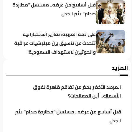
قبل أسابيع من عرضه.. مسلسل “مطاردة
صدام” يثير الجدل
على ذمة العربية: تقارير استخباراتية
تتحدث عن تنسيق بين ميليشيات عراقية
والحوثيين لاستهداف السعودية!
الركابي: رفع جاهزية القوات الأمنية إجراء
المزيد
احترازي لحماية استقرار العراق وليس
موجهاً ضد أي طرف
المرصد الأخضر يحذر من تفاقم ظاهرة نفوق
ترمب ينفي أزمة الذخائر الأميركية..تقارير
الأسماك.. أين المعالجات؟
تكشف استنزافاً في مخزونات أسلحة
استراتيجية
قبل أسابيع من عرضه.. مسلسل “مطاردة صدام” يثير
الجدل
القاضي زيدان يستقبل رئيس جهاز
مكافحة الإرهاب زيد الحوشي