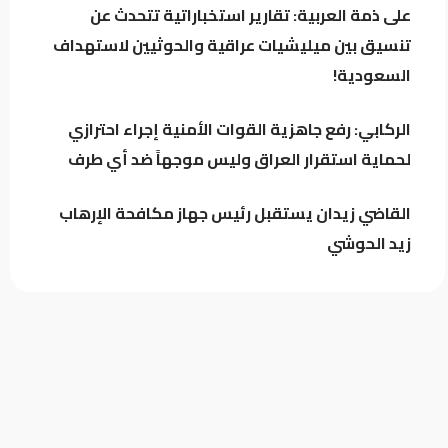
على ذمة العربية: تقارير استخباراتية تتحدث عن
تنسيق بين ميليشيات عراقية والحوثيين لاستهداف
حين يغيب رجال الدولة : تحضر الأزمات .؟
السعودية!
الركابي: رفع جاهزية القوات الأمنية إجراء احترازي
لحماية استقرار العراق وليس موجهاً ضد أي طرف
القاضي زيدان يستقبل رئيس جهاز مكافحة الإرهاب
زيد الحوشي