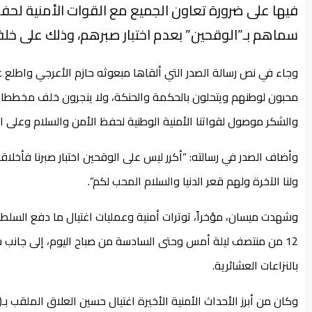
فيها على ضرورة تعاون الجميع مع القوات الأمنية لحف
سماهم بـ”الوقحين” بعدم اختبار صبرهم، وذلك على خلفية
وجاء في نص رسالة الصدر التي ألقاها مبعوثه حازم الأعرجي واطلع 
محبون لوطنهم ويتحلون بالحكمة والحنكة، ولا ينجرون خلف مخططات 
والشكر موصول لقواتنا الأمنية الوطنية لحفظ الأمن والسلام وعلى ا
وأضاف الصدر في رسالته: “أكرر ليس على الوقحين اختبار صبرنا فأخلاقنا
ولنا الآخرة ولهم قعر الدنيا والسلام المحب لكم”.
وشهدت ميسان، مؤخراً، توترات أمنية وعمليات اغتيال ما دفع السلطا
12 من منتصف ليلة أمس وحتى السادسة من صباح اليوم، إلى جانب ش
بالنزاعات العشائرية.
وكان من أبرز الأحداث الأمنية الأخيرة اغتيال حسين العلاق الملقب بـ