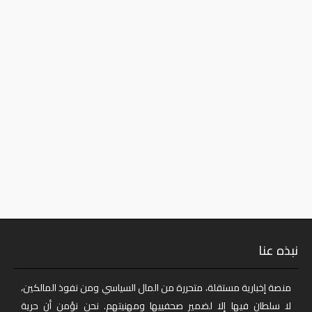
نبذه عنا
منصة إخبارية مستقلة، متحررة من المال السياسي ومن نفوذ المالكين،
لا سلطان فيها إلا لضمير صحفييها ومهنيتهم. نحن نؤمن أن حرية