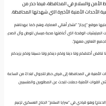
ظ الأمن والسلام في المحافظة، فيما حذر من
 الأحداث الأمنية الأخيرة التي شهدتها المحافظة.
عليها موقع “إيجاز” “نشكر أهالي العمارة، وهم كما عهدناهم
الميليشيات الوقحة التي أغاضتها محبة ميسان للوطن وآل الصدر،
لجميع التعاون معهم”.
 تناقض أخلاقكم ولنا ديننا ولكم دينكم ولنا حسيننا ولكم يزيدكم
ت الأمنية في المحافظة إلى فرض حظر للتجوال ابتداءً من الساعة
ن القوات الأمنية حملات للبحث عن المطلوبين والمتسببين
(الدعلج) وهو قيادي في “سرايا السلام” الجناح العسكري لزعيم