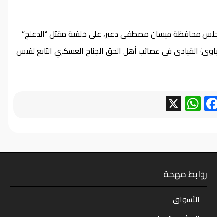
 مجلس محافظة ميسان مصطفى دعير، على خلفية مقتل “الدعلج”
ياوي) القيادي في عصائب أهل الحق الجناح العسكري التابع لقيس
WhatsApp
Facebook
X
روابط مهمة
الأسواق