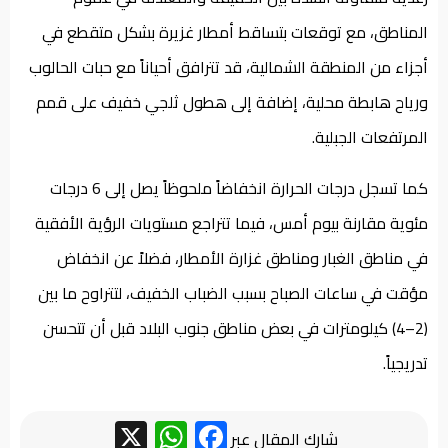
المناطق، مع توقعات بتساقط أمطار غزيرة بشكل متقطع في
أجزاء من المنطقة الشمالية، قد تترافق أحياناً مع حبات الحالوب
ورياح هابطة محلية، إضافة إلى هطول ثلجي خفيف على قمم
المرتفعات الجبلية.
كما تسجل درجات الحرارة انخفاضاً ملحوظاً يصل إلى 6 درجات
مئوية مقارنة بيوم أمس، فيما تتراجع مستويات الرؤية الأفقية
في مناطق الغبار ومناطق غزارة الأمطار، فضلاً عن انخفاض
مؤقت في ساعات الصباح بسبب الضباب الخفيف، لتتراوح ما بين
(2–4) كيلومترات في بعض مناطق جنوب البلاد قبل أن تتحسن
تدريجياً.
WhatsApp
Facebook
X
شارك المقال عبر