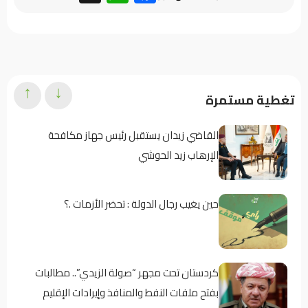
↑
↓
تغطية مستمرة
القاضي زيدان يستقبل رئيس جهاز مكافحة
الإرهاب زيد الحوشي
حين يغيب رجال الدولة : تحضر الأزمات .؟
كردستان تحت مجهر “صولة الزيدي”.. مطالبات
بفتح ملفات النفط والمنافذ وإيرادات الإقليم