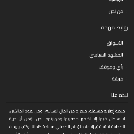
من نحن
روابط مهمة
الأسواق
المشهد السياسي
رأي وموقف
فرشة
نبذه عنا
منصة إخبارية مستقلة، متحررة من المال السياسي ومن نفوذ المالكين،
لا سلطان فيها إلا لضمير صحفييها ومهنيتهم. نحن نؤمن أن حرية
الصحافة لا تتحقق إلا عندما يُمنح الصحفي مساحة كاملة ليكتب ويبحث