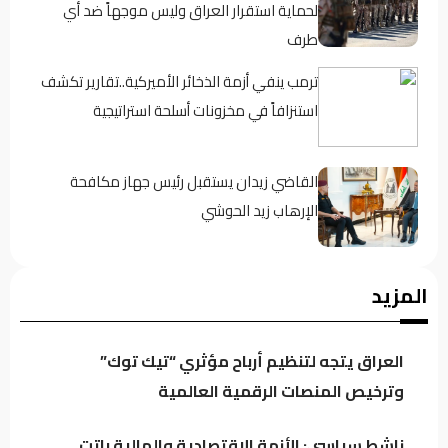
لحماية استقرار العراق وليس موجهاً ضد أي
طرف
ترمب ينفي أزمة الذخائر الأميركية..تقارير تكشف
استنزافاً في مخزونات أسلحة استراتيجية
القاضي زيدان يستقبل رئيس جهاز مكافحة
الإرهاب زيد الحوشي
حين يغيب رجال الدولة : تحضر الأزمات .؟
المزيد
العراق يتجه لتنظيم أرباح مؤثري “تيك توك”
كردستان تحت مجهر “صولة الزيدي”.. مطالبات
وترخيص المنصات الرقمية العالمية
بفتح ملفات النفط والمنافذ وإيرادات الإقليم
ناشط سياسي: الأزمة الاقتصادية والمالية باتت