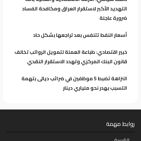
التهديد الأكبر لاستقرار العراق ومكافحة الفساد
باحث سياسي: النظام في العراق لا يدير الأزمات..
ضرورة عاجلة
بل يصنعها للبقاء
أسعار النفط تتنفس بعد تراجعها بشكل حاد
اجتماع لائتلاف إدارة الدولة وهذه أبرز محاور
النقاش
خبير اقتصادي: طباعة العملة لتمويل الرواتب تخالف
قانون البنك المركزي وتهدد الاستقرار النقدي
النزاهة تضبط 5 موظفين في ضرائب ديالى بتهمة
التسبب بهدر نحو ملياري دينار
روابط مهمة
الرئيسية