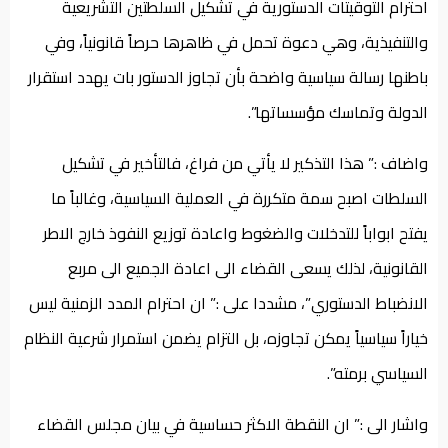
احترام التوقيتات الدستورية في تشكيل السلطتين التشريعية
والتنفيذية، وهي دعوة تحمل في ظاهرها حرصاً قانونياً، وفي
باطنها رسالة سياسية واضحة بأن تجاوز الدستور بات يهدد استقرار
الدولة وتماسك مؤسساتها”.
واضاف :” هذا التذكير لا يأتي من فراغ، فالتأخير في تشكيل
السلطات اصبح سمة متكررة في العملية السياسية، وغالباً ما
يفتح ابواباً للتدخلات والضغوط واعادة توزيع النفوذ خارج الاطر
القانونية، لذلك يسعى القضاء الى اعادة الجميع الى مربع
الانضباط الدستوري”، مشددا على :” ان احترام المدد الزمنية ليس
خياراً سياسياً يمكن تجاوزه، بل التزام يضمن استمرار شرعية النظام
السياسي برمته”.
واشار الى :” ان النقطة الاكثر حساسية في بيان مجلس القضاء