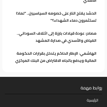
الأسدي
زنكنة يحذّر بغداد: التحالفات الإقليمية قد تجرّ
العراق إلى المحاور وتقيّد استقلال قراره
الحشد يفتح النار على خصومه السياسيين.. “لماذا
تستثمرون دماء الشهداء؟”
الهاشمي: الإطار الحاكم يتدخل بقرارات الحكومة
المالية ويدفع باتجاه الاقتراض من البنك المركزي
مصادر: عودة قيادات بارزة إلى ائتلاف السوداني..
الفياض والأسدي في صدارة المشهد
الهاشمي: الإطار الحاكم يتدخل بقرارات الحكومة
المالية ويدفع باتجاه الاقتراض من البنك المركزي
روابط مهمة
الرئيسية