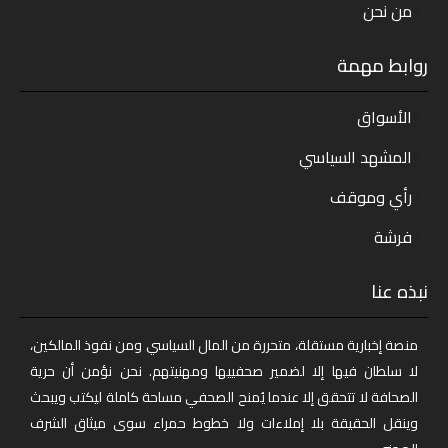
من نحن
روابط مهمة
الأسواق
المشهد السياسي
رأي وموقف
فرشة
نبذه عنا
منصة إخبارية مستقلة، متحررة من المال السياسي ومن نفوذ المالكين،
لا سلطان فيها إلا لضمير صحفييها ومهنيتهم. نحن نؤمن أن حرية
الصحافة لا تتحقق إلا عندما يُمنح الصحفي مساحة كاملة ليكتب ويبحث
وينقل الحقيقة بلا إملاءات ولا خطوط حمراء سوى ميثاق الشرف