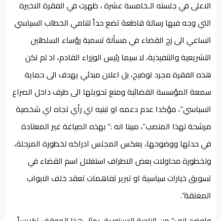
الاعلى في جلسته الـخامسة عشرة ، ظهرت في الفقرة الاخيرة
التي وجه فيها رسالة قاطعة تضع حداً لتنامي الخطاب السياسي
الساعي الى زج القضاء في مسألة تسمية رؤساء السلطتين
التشريعية والتنفيذية، لا سيما رئيس الوزراء القادم، اذ لم تكن
هذه الفقرة مجرد توضيح، بل اعلان مبدئي يهدف الى حماية
سمعة المؤسسة القضائية ومنع تحويلها الى طرف داخل الصراع
السياسي”، مؤكدا عدم دعمه او تبنيه اي رأي تجاه اي شخصية
مرشحة لهذا المنصب”، مبينا انه :” بهذه الصياغة غير المعتادة
في حدتها ووضوحها، يعكس المجلس ادراكه لخطورة المرحلة،
ولخطورة محاولات بعض الاطراف استغلال اسم القضاء في
تسويق خيارات سياسية او تبرير تفاهمات تعقد خلف الابواب
المغلقة”.
واوضح انه :” من الناحية الدستورية، يمثل هذا الموقف تكريساً