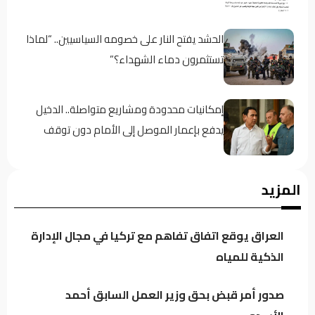
الحشد يفتح النار على خصومه السياسيين.. “لماذا
تستثمرون دماء الشهداء؟”
إمكانيات محدودة ومشاريع متواصلة.. الدخيل
يدفع بإعمار الموصل إلى الأمام دون توقف
مصادر: عودة قيادات بارزة إلى ائتلاف السوداني..
المزيد
الفياض والأسدي في صدارة المشهد
العراق يوقع اتفاق تفاهم مع تركيا في مجال الإدارة
تنسيق متصاعد بين بغداد وأربيل.. دعم كردي
الذكية للمياه
لحصر السلاح وتحرك لتقريب العراق وسوريا
صدور أمر قبض بحق وزير العمل السابق أحمد