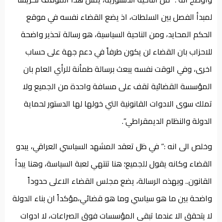
لمبدأ الفصل بين السلطات، اذ يضع القضاء نفسه في موقع
الحكم المحايد، ومن الناحية السياسية، هو رسالة تحذير واضحة
للاحزاب بان القضاء لن يكون طرفاً في دعم جهة على حساب
اخرى، وفي الوقت نفسه يبعث برسالة طمأنة للرأي العام بان
المؤسسة القضائية تقف على مسافة واحدة من الجميع ولا
تملك سوى الادوات القانونية التي خولها لها الدستور لحماية
الدولة والنظام الديمقراطي”.
وخلص الى انه :” في ظل تعقد المشهد السياسي العراقي، يبدو
القضاء وكانه يقول للجميع؛ هنا تنتهي لعبة السياسة، وهنا يبدأ
القانون.. وبهذه الرسالة، يضع مجلس القضاء الاعلى حدوداً
واضحة بين ما هو سياسي وما هو قضائي،مؤكداً ان بناء الدولة
لا يتحقق الا عندما تبقى المؤسسات فوق الصراعات، لا ادوات