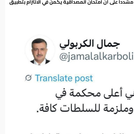
 مشدداً على أن امتحان المصداقية يكمن في الالتزام بتطبيق