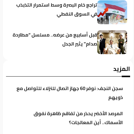
تراجع خام البصرة وسط استمرار التذبذب
في السوق النفطي
قبل أسابيع من عرضه.. مسلسل “مطاردة
صدام” يثير الجدل
على ذمة العربية: تقارير استخباراتية
المزيد
تتحدث عن تنسيق بين ميليشيات عراقية
والحوثيين لاستهداف السعودية!
سجن النجف: نوفر 60 جهاز اتصال للنزلاء للتواصل مع
الركابي: رفع جاهزية القوات الأمنية إجراء
ذويهم
احترازي لحماية استقرار العراق وليس
موجهاً ضد أي طرف
المرصد الأخضر يحذر من تفاقم ظاهرة نفوق
الأسماك.. أين المعالجات؟
ترمب ينفي أزمة الذخائر الأميركية..تقارير
تكشف استنزافاً في مخزونات أسلحة