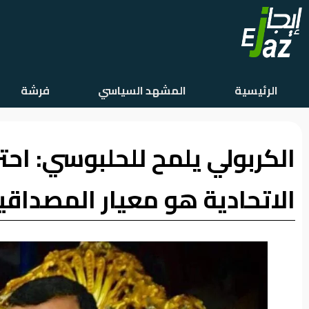
الرئيسية
الرئيسية
المشهد السياسي
فرشة
المشهد
السياسي
الكربولي يلمح للحلبوسي: احت
فرشة
الأسواق
الاتحادية هو معيار المصداقي
رأي
وموقف
الفيديوهات