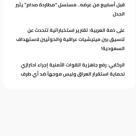
قبل أسابيع من عرضه.. مسلسل “مطاردة صدام” يثير
استراتيجية
الجدل
القاضي زيدان يستقبل رئيس جهاز
مكافحة الإرهاب زيد الحوشي
على ذمة العربية: تقارير استخباراتية تتحدث عن
تنسيق بين ميليشيات عراقية والحوثيين لاستهداف
السعودية!
الركابي: رفع جاهزية القوات الأمنية إجراء احترازي
لحماية استقرار العراق وليس موجهاً ضد أي طرف