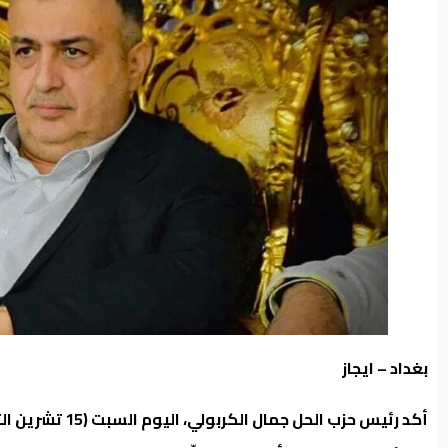
من
نحن
بغداد – ايجاز