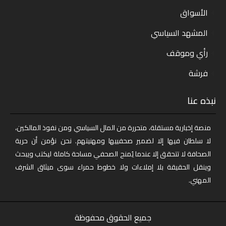
الأسواق
المشهد السياسي
رأي وموقف
فرشة
نبذه عنا
منصة إخبارية مستقلة، متحررة من المال السياسي ومن نفوذ المالكين،
لا سلطان فيها إلا لضمير صحفييها ومهنيتهم. نحن نؤمن أن حرية
الصحافة لا تتحقق إلا عندما يُمنح الصحفي مساحة كاملة ليكتب ويبحث
وينقل الحقيقة بلا إملاءات ولا خطوط حمراء سوى ميثاق الشرف
المهني.
جميع الحقوق محفوظة