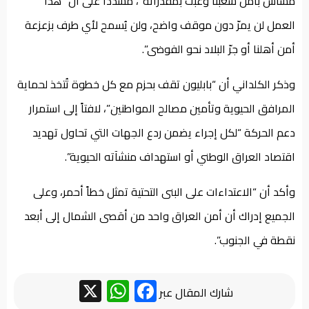
مساس بأمن شعبنا وعبث بمقدراته”، مشدداً على أن “هذا
العمل لن يمرّ دون موقف واضح، ولن يُسمح لأي طرف بزعزعة
أمن أهلنا أو جرّ البلاد نحو الفوضى”.
وذكر الكلداني أن “بابليون تقف بحزم مع كل خطوة تُتخذ لحماية
المرافق الحيوية وتأمين مصالح المواطنين”، لافتاً إلى استمرار
دعم الحركة “لكل إجراء يضمن ردع الجهات التي تحاول تهديد
اقتصاد العراق الوطني أو استهداف منشآته الحيوية”.
وأكد أن “الاعتداءات على البنى التحتية تمثل خطاً أحمر، وعلى
الجميع إدراك أن أمن العراق واحد من أقصى الشمال إلى أبعد
نقطة في الجنوب”.
WhatsApp
Facebook
X
شارك المقال عبر