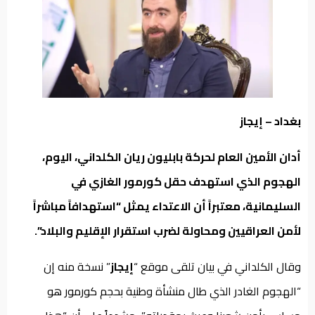
من
نحن
بغداد – إيجاز
أدان الأمين العام لحركة بابليون ريان الكلداني، اليوم،
الهجوم الذي استهدف حقل كورمور الغازي في
السليمانية، معتبراً أن الاعتداء يمثل “استهدافاً مباشراً
لأمن العراقيين ومحاولة لضرب استقرار الإقليم والبلاد”.
وقال الكلداني في بيان تلقى موقع “
إيجاز
” نسخة منه إن
“الهجوم الغادر الذي طال منشأة وطنية بحجم كورمور هو