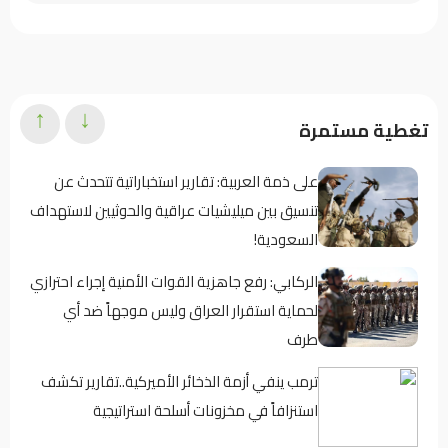
↑
↓
تغطية مستمرة
على ذمة العربية: تقارير استخباراتية تتحدث عن
تنسيق بين ميليشيات عراقية والحوثيين لاستهداف
السعودية!
الركابي: رفع جاهزية القوات الأمنية إجراء احترازي
لحماية استقرار العراق وليس موجهاً ضد أي
طرف
ترمب ينفي أزمة الذخائر الأميركية..تقارير تكشف
استنزافاً في مخزونات أسلحة استراتيجية