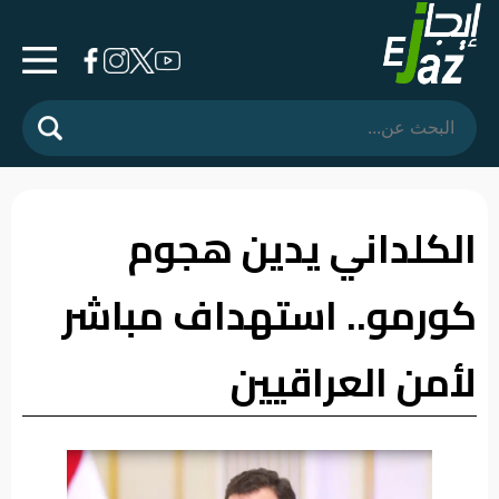
الرئيسية
المشهد
السياسي
الكلداني يدين هجوم
فرشة
كورمو.. استهداف مباشر
الأسواق
رأي
لأمن العراقيين
وموقف
الفيديوهات