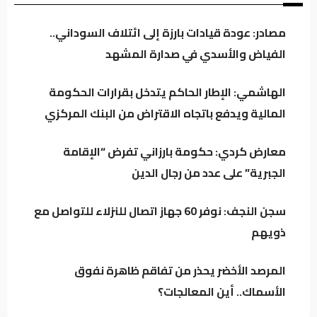
مصادر: عودة قيادات بارزة إلى ائتلاف السوداني..
سجن النجف: نوفر 60 جهاز اتصال للنزلاء للتواصل
الفياض والأسدي في صدارة المشهد
مع ذويهم
الهاشمي: الإطار الحاكم يتدخل بقرارات الحكومة
المالية ويدفع باتجاه الاقتراض من البنك المركزي
المرصد الأخضر يحذر من تفاقم ظاهرة نفوق
الأسماك.. أين المعالجات؟
معارض كردي: حكومة بارزاني تفرض “الإقامة
الجبرية” على عدد من رجال الدين
تراجع خام البصرة وسط استمرار التذبذب في
السوق النفطي
سجن النجف: نوفر 60 جهاز اتصال للنزلاء للتواصل مع
ذويهم
المرصد الأخضر يحذر من تفاقم ظاهرة نفوق
الأسماك.. أين المعالجات؟