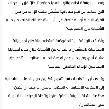
وبحسب الوثيقة ادناه والتي تابعها موقع “ايجاز” فإن “الجهات
التي تتخلف عن رفع دعاياتها ستُحمَّل كلفة الإزالة من قبل
الفرق البلدية أو المختصة، على أن تُستقطع تلك الكلف من مبلغ
التأمينات لدى المفوضية”.
وأضافت الوثيقة أن “المفوضية تستطيع استقطاع أجور إزالة
المخالفات للمرشحين والأحزاب من التأمينات خلال مدة أقصاها
عشرة أيام، وفي حال عدم تغطية المبلغ المطلوب، سيُتخذ بحق
المخالفين الإجراء القانوني المناسب”.
وتابعت أن “التعليمات تتيح تقديم شكاوى حول الحملات الانتخابية
إلى المكاتب الانتخابية أو المكتب الوطني، شريطة أن تكون
مدعّمة بالأدلة الثبوتية للتحقق منها واتخاذ الإجراءات القانونية
بحق المخالفين”.