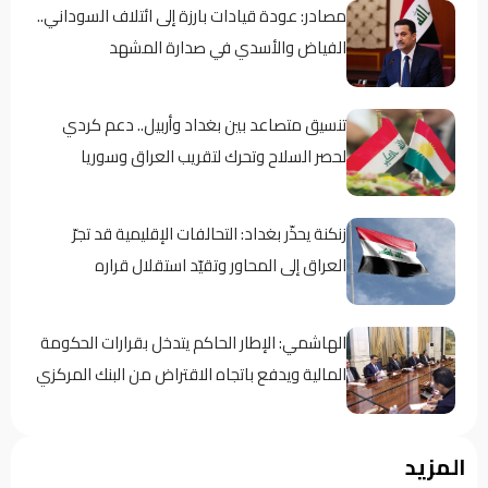
مصادر: عودة قيادات بارزة إلى ائتلاف السوداني..
الفياض والأسدي في صدارة المشهد
تنسيق متصاعد بين بغداد وأربيل.. دعم كردي
لحصر السلاح وتحرك لتقريب العراق وسوريا
زنكنة يحذّر بغداد: التحالفات الإقليمية قد تجرّ
العراق إلى المحاور وتقيّد استقلال قراره
الهاشمي: الإطار الحاكم يتدخل بقرارات الحكومة
المالية ويدفع باتجاه الاقتراض من البنك المركزي
معارض كردي: حكومة بارزاني تفرض “الإقامة
المزيد
الجبرية” على عدد من رجال الدين