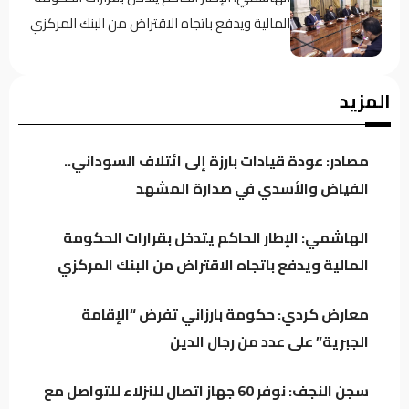
المالية ويدفع باتجاه الاقتراض من البنك المركزي
معارض كردي: حكومة بارزاني تفرض “الإقامة
المزيد
الجبرية” على عدد من رجال الدين
مصادر: عودة قيادات بارزة إلى ائتلاف السوداني..
سجن النجف: نوفر 60 جهاز اتصال للنزلاء للتواصل
الفياض والأسدي في صدارة المشهد
مع ذويهم
الهاشمي: الإطار الحاكم يتدخل بقرارات الحكومة
المالية ويدفع باتجاه الاقتراض من البنك المركزي
المرصد الأخضر يحذر من تفاقم ظاهرة نفوق
الأسماك.. أين المعالجات؟
معارض كردي: حكومة بارزاني تفرض “الإقامة
الجبرية” على عدد من رجال الدين
تراجع خام البصرة وسط استمرار التذبذب في
السوق النفطي
سجن النجف: نوفر 60 جهاز اتصال للنزلاء للتواصل مع