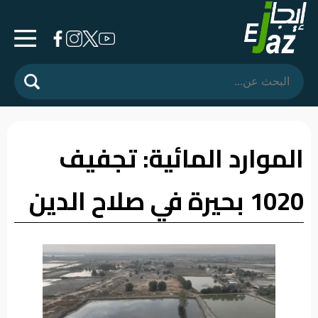
الرئيسية
المشهد
السياسي
الموارد المائية: تجفيف
فرشة
1020 بحيرة في صلاح الدين
الأسواق
رأي
وموقف
الفيديوهات