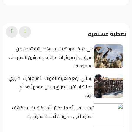
↑
↓
تغطية مستمرة
على ذمة العربية: تقارير استخباراتية تتحدث عن
تنسيق بين ميليشيات عراقية والحوثيين لاستهداف
السعودية!
الركابي: رفع جاهزية القوات الأمنية إجراء احترازي
لحماية استقرار العراق وليس موجهاً ضد أي
طرف
ترمب ينفي أزمة الذخائر الأميركية..تقارير تكشف
استنزافاً في مخزونات أسلحة استراتيجية