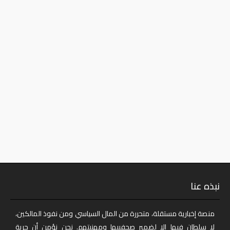
نبذه عنا
منصة إخبارية مستقلة، متحررة من المال السياسي ومن نفوذ المالكين،
لا سلطان فيها إلا لضمير صحفييها ومهنيتهم. نحن نؤمن أن حرية