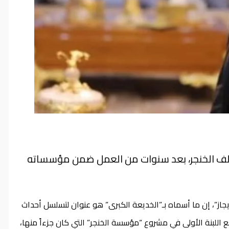
الف الخنجر، بعد سنوات من العمل ضمن مؤسساته
از”، إن ما أسماه بـ”الخديعة الكبرى” هو عنوان لتسلسل أحداث
للبنة الأولى في مشروع “مؤسسة الخنجر” التي كان جزءاً منها،