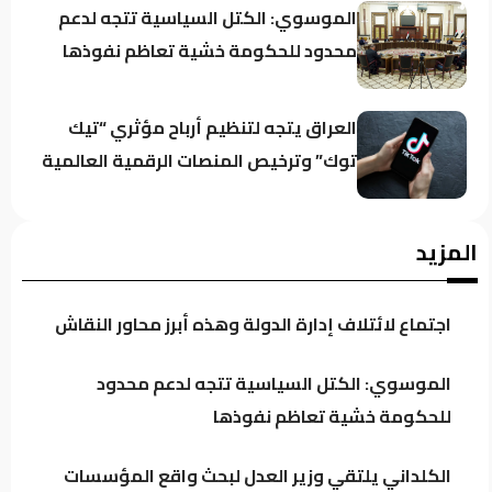
الموسوي: الكتل السياسية تتجه لدعم
محدود للحكومة خشية تعاظم نفوذها
العراق يتجه لتنظيم أرباح مؤثري “تيك
توك” وترخيص المنصات الرقمية العالمية
الكلداني يلتقي وزير العدل لبحث واقع
المزيد
المؤسسات والدوائر العدلية
اجتماع لائتلاف إدارة الدولة وهذه أبرز محاور النقاش
الدخيل يجدد دعمه للإيزيديين.. والناجيات:
كان سنداً لقضيتنا في كل المحافل
الموسوي: الكتل السياسية تتجه لدعم محدود
للحكومة خشية تعاظم نفوذها
الأمن الوطني يطيح بمنفذ هجمة
الكلداني يلتقي وزير العدل لبحث واقع المؤسسات
إلكترونية عطّلت الإنترنت عن 6 آلاف