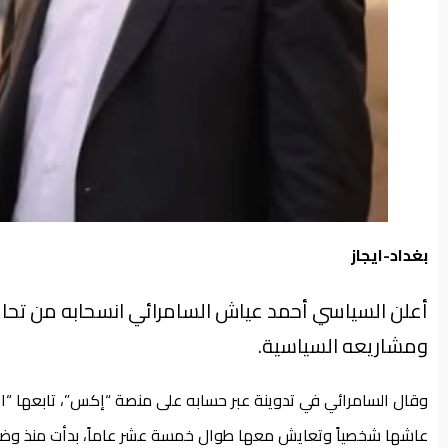
بغداد-ايجاز
أعلن السياسي أحمد عياش السامرائي انسحابه من تح
ومشاريعه السياسية.
وقال السامرائي في تدوينة عبر حسابه على منصة “إكس”، تابعها “ايج
عاشها شخصياً وتعايش معها طوال خمسة عشر عاماً، بدأت منذ وضع ا