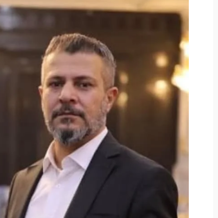
من
نحن