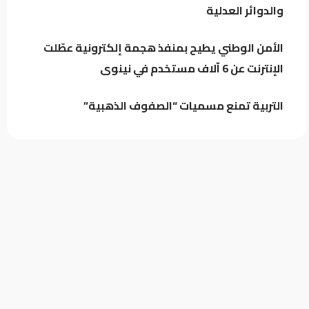
والدوائر العدلية
مستخدم في نينوى
كيف حمت دماء العراقيين دول الجوار؟
الأمن الوطني يطيح بمنفذ هجمة إلكترونية عطّلت
الإنترنت عن 6 آلاف مستخدم في نينوى
التربية تمنع مسميات “الصفوف الذهبية”