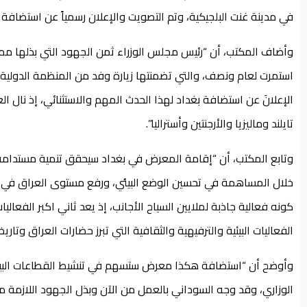
في مدينة غنت البلجيكية، وتم التصويت والإعلان رسمياً عن استضافة 
استمرت لعام ونصف، والتي تضمنتها زيارة وفد من المنظمة الدولية ال
الإعلانَ عن استضافة بغداد لهذا الحدث المهم والاستثنائي، إذ نال 
تايلند وماليزيا والأرجنتين وأستراليا”.
وتابع المكتب، أن “إقامة المعرض في بغداد سيحقق تنمية مستدامة
خلال المساهمة في تحسين الوضع البيئي، ورفع مستوى العراق في الت
كونه فعالية جاذبة لملايين السياح الأجانب، إذ يعد ثاني اكبر الفعا
الفعاليات البيئية والترفيهية والثقافية التي تبرز حضارات العراق وتاريخ
وأوضح أن “استضافة هكذا معرض ستسهم في تنشيط القطاعات البيئية 
الوزاري، وقد وجه السوداني بالعمل من الآن وبذل الجهود اللازمة م