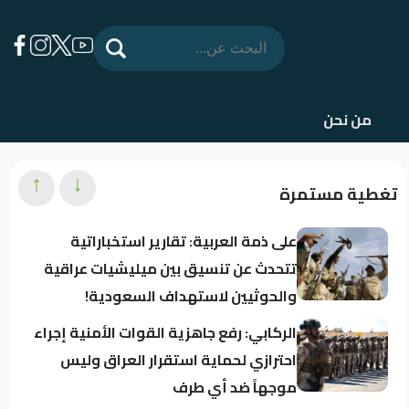
من نحن
↑
↓
تغطية مستمرة
على ذمة العربية: تقارير استخباراتية
تتحدث عن تنسيق بين ميليشيات عراقية
والحوثيين لاستهداف السعودية!
الركابي: رفع جاهزية القوات الأمنية إجراء
احترازي لحماية استقرار العراق وليس
موجهاً ضد أي طرف