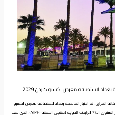
 بغداد لاستضافة معرض اكسبو كاردن 2029.
نة العراق، تم اختيار العاصمة بغداد لاستضافة معرض اكسبو
كاردن 2029، بعد أن قدم منظمو المعرض مقترحاتهم خلال المؤتمر السنوي الـ77 للرابطة الدولية لمنتجي البستنة (AIPH)، الذي عقد