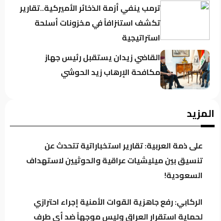
ترمب ينفي أزمة الذخائر الأميركية..تقارير
تكشف استنزافاً في مخزونات أسلحة
استراتيجية
القاضي زيدان يستقبل رئيس جهاز
مكافحة الإرهاب زيد الحوشي
حين يغيب رجال الدولة : تحضر الأزمات .؟
المزيد
على ذمة العربية: تقارير استخباراتية تتحدث عن
كردستان تحت مجهر “صولة الزيدي”..
تنسيق بين ميليشيات عراقية والحوثيين لاستهداف
مطالبات بفتح ملفات النفط والمنافذ
السعودية!
وإيرادات الإقليم
الركابي: رفع جاهزية القوات الأمنية إجراء احترازي
باحث سياسي: النظام في العراق لا يدير
لحماية استقرار العراق وليس موجهاً ضد أي طرف
الأزمات.. بل يصنعها للبقاء