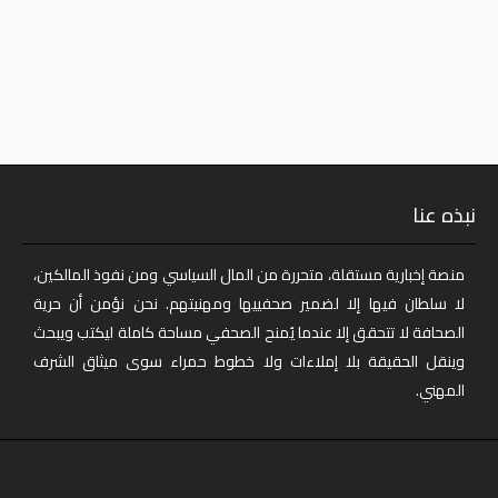
نبذه عنا
منصة إخبارية مستقلة، متحررة من المال السياسي ومن نفوذ المالكين،
لا سلطان فيها إلا لضمير صحفييها ومهنيتهم. نحن نؤمن أن حرية
الصحافة لا تتحقق إلا عندما يُمنح الصحفي مساحة كاملة ليكتب ويبحث
وينقل الحقيقة بلا إملاءات ولا خطوط حمراء سوى ميثاق الشرف
المهني.