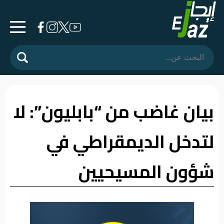
الرئيسية
المشهد
السياسي
بيان غاضب من “بابليون”: لا
فرشة
لتدخل الديمقراطي في
الأسواق
رأي
شؤون المسيحيين
وموقف
الفيديوهات