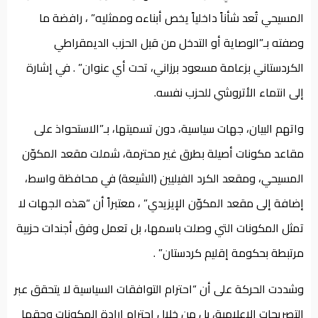
المسيحي تُعد شأناً داخلياً يخص أبناءه وممثليه” ، رافضة ما
وصفته بـ”الوصاية أو التدخل من قبل الحزب الديمقراطي
الكردستاني بزعامة مسعود برزاني، تحت أي عنوان” . في إشارة
إلى انتماء الأتروشي للحزب نفسه.
واتهم البيان، جهات سياسية، دون تسميتها، بـ”الاستحواذ على
مقاعد مكونات أصيلة بطرق غير محترمة، شملت مقعد المكوّن
المسيحي، ومقعد الكرد الفيليين (الشيعة) في محافظة واسط،
إضافة إلى مقعد المكوّن الإيزيدي” ، معتبراً أن “هذه الجهات لا
تمثل المكونات التي وصلت باسمها، بل تعمل وفق أجندات حزبية
مرتبطة بحكومة إقليم كردستان” .
وشددت الحركة على أن “احترام التوافقات السياسية لا يتحقق عبر
التصريحات الإعلامية، بل من خلال احترام إرادة المكونات وحقها