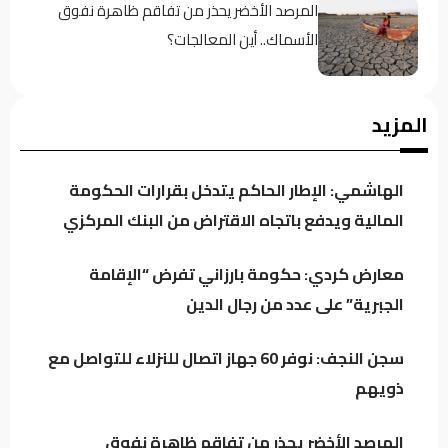
المرصد الأخضر يحذر من تفاقم ظاهرة نفوق
الأسماك.. أين المعالجات؟
تراجع خام البصرة وسط استمرار التذبذب في
المزيد
السوق النفطي
الهاشمي: الإطار الحاكم يتدخل بقرارات الحكومة
قبل أسابيع من عرضه.. مسلسل “مطاردة صدام”
المالية ويدفع باتجاه الاقتراض من البنك المركزي
يثير الجدل
معارض كردي: حكومة بارزاني تفرض “الإقامة
الجبرية” على عدد من رجال الدين
على ذمة العربية: تقارير استخباراتية تتحدث عن
تنسيق بين ميليشيات عراقية والحوثيين لاستهداف
سجن النجف: نوفر 60 جهاز اتصال للنزلاء للتواصل مع
السعودية!
ذويهم
الركابي: رفع جاهزية القوات الأمنية إجراء احترازي
لحماية استقرار العراق وليس موجهاً ضد أي
المرصد الأخضر يحذر من تفاقم ظاهرة نفوق