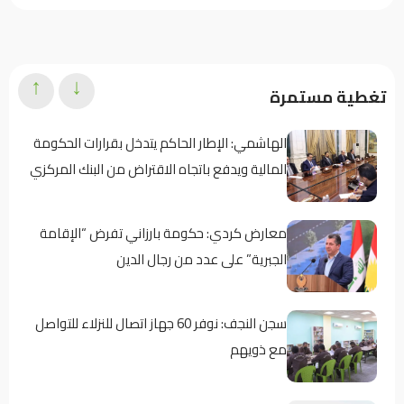
↑
↓
تغطية مستمرة
الهاشمي: الإطار الحاكم يتدخل بقرارات الحكومة
المالية ويدفع باتجاه الاقتراض من البنك المركزي
معارض كردي: حكومة بارزاني تفرض “الإقامة
الجبرية” على عدد من رجال الدين
سجن النجف: نوفر 60 جهاز اتصال للنزلاء للتواصل
مع ذويهم