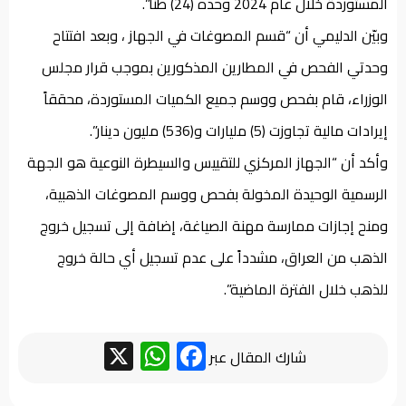
المستوردة خلال عام 2024 وحده (24) طناً”.
وبيّن الدليمي أن “قسم المصوغات في الجهاز ، وبعد افتتاح
وحدتي الفحص في المطارين المذكورين بموجب قرار مجلس
الوزراء، قام بفحص ووسم جميع الكميات المستوردة، محققاً
إيرادات مالية تجاوزت (5) مليارات و(536) مليون دينار”.
وأكد أن “الجهاز المركزي للتقييس والسيطرة النوعية هو الجهة
الرسمية الوحيدة المخولة بفحص ووسم المصوغات الذهبية،
ومنح إجازات ممارسة مهنة الصياغة، إضافة إلى تسجيل خروج
الذهب من العراق، مشدداً على عدم تسجيل أي حالة خروج
للذهب خلال الفترة الماضية”.
WhatsApp
Facebook
X
شارك المقال عبر