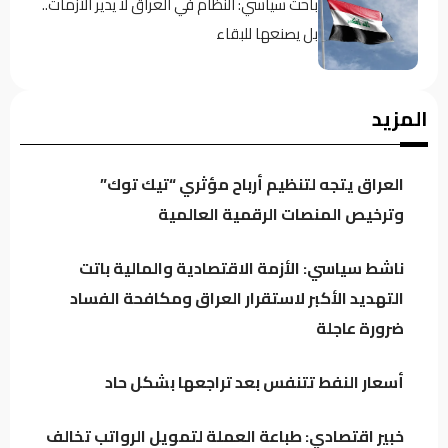
باحث سياسي: النظام في العراق لا يدير الأزمات..
بل يصنعها للبقاء
اجتماع لائتلاف إدارة الدولة وهذه أبرز محاور
المزيد
النقاش
العراق يتجه لتنظيم أرباح مؤثري “تيك توك”
الموسوي: الكتل السياسية تتجه لدعم محدود
وترخيص المنصات الرقمية العالمية
للحكومة خشية تعاظم نفوذها
ناشط سياسي: الأزمة الاقتصادية والمالية باتت
التهديد الأكبر لاستقرار العراق ومكافحة الفساد
العراق يتجه لتنظيم أرباح مؤثري “تيك توك”
ضرورة عاجلة
وترخيص المنصات الرقمية العالمية
أسعار النفط تتنفس بعد تراجعها بشكل حاد
الكلداني يلتقي وزير العدل لبحث واقع
المؤسسات والدوائر العدلية
خبير اقتصادي: طباعة العملة لتمويل الرواتب تخالف