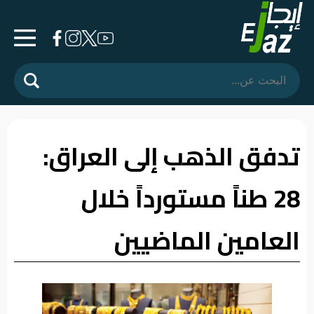
الرئيسية
المشهد
السياسي
تدفق الذهب إلى العراق:
فرشة
28 طناً مستورداً خلال
الأسواق
رأي
العامين الماضيين
وموقف
الفيديوهات