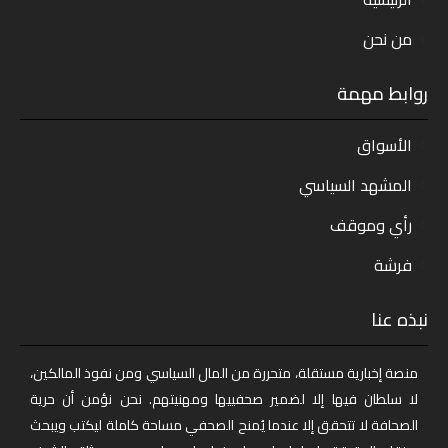
من نحن
روابط مهمة
الأسواق
المشهد السياسي
رأي وموقف
فرشة
نبذه عنا
منصة إخبارية مستقلة، متحررة من المال السياسي ومن نفوذ المالكين،
لا سلطان فيها إلا لضمير صحفييها ومهنيتهم. نحن نؤمن أن حرية
الصحافة لا تتحقق إلا عندما يُمنح الصحفي مساحة كاملة ليكتب ويبحث