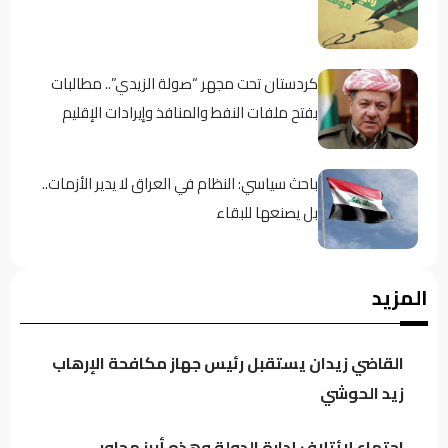
كردستان تحت مجهر “صولة الزيدي”.. مطالبات
بفتح ملفات النفط والمنافذ وإيرادات الإقليم
باحث سياسي: النظام في العراق لا يدير الأزمات..
بل يصنعها للبقاء
اجتماع لائتلاف إدارة الدولة وهذه أبرز محاور
المزيد
النقاش
القاضي زيدان يستقبل رئيس جهاز مكافحة الإرهاب
الموسوي: الكتل السياسية تتجه لدعم محدود
زيد الحوشي
للحكومة خشية تعاظم نفوذها
اجتماع لائتلاف إدارة الدولة وهذه أبرز محاور