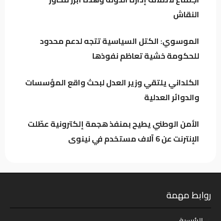
النقاش
العراق يتجه لتنظيم أرباح مؤثري “تيك توك”
وترخيص المنصات الرقمية العالمية
الموسوي: الكتل السياسية تتجه لدعم محدود
للحكومة خشية تعاظم نفوذها
الكلداني يلتقي وزير العدل لبحث واقع
المؤسسات والدوائر العدلية
الكلداني يلتقي وزير العدل لبحث واقع المؤسسات
والدوائر العدلية
الأمن الوطني يطيح بمنفذ هجمة إلكترونية عطّلت
الإنترنت عن 6 آلاف مستخدم في نينوى
روابط مهمة
الرئيسية