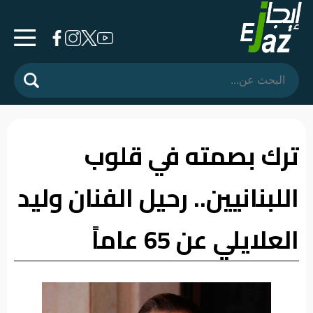
الرئيسية
المشهد
السياسي
ترك بصمته في قلوب
فرشة
اللبنانيين.. رحيل الفنان وليد
الأسواق
رأي
العلايلي عن 65 عاماً
وموقف
الفيديوهات