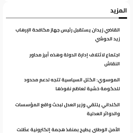
اجتماع لائتلاف إدارة الدولة وهذه أبرز محاور
المزيد
النقاش
القاضي زيدان يستقبل رئيس جهاز مكافحة الإرهاب
الموسوي: الكتل السياسية تتجه لدعم محدود
زيد الحوشي
للحكومة خشية تعاظم نفوذها
اجتماع لائتلاف إدارة الدولة وهذه أبرز محاور
النقاش
العراق يتجه لتنظيم أرباح مؤثري “تيك توك”
وترخيص المنصات الرقمية العالمية
الموسوي: الكتل السياسية تتجه لدعم محدود
للحكومة خشية تعاظم نفوذها
الكلداني يلتقي وزير العدل لبحث واقع
المؤسسات والدوائر العدلية
الكلداني يلتقي وزير العدل لبحث واقع المؤسسات
والدوائر العدلية
الأمن الوطني يطيح بمنفذ هجمة إلكترونية عطّلت