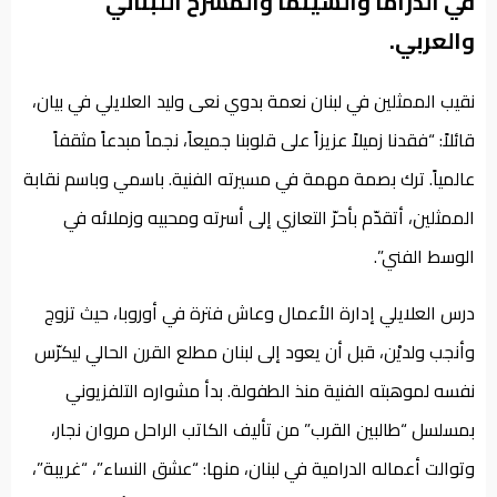
في الدراما والسينما والمسرح اللبناني
والعربي.
نقيب الممثلين في لبنان نعمة بدوي نعى وليد العلايلي في بيان،
قائلاً: “فقدنا زميلاً عزيزاً على قلوبنا جميعاً، نجماً مبدعاً مثقفاً
عالمياً. ترك بصمة مهمة في مسيرته الفنية. باسمي وباسم نقابة
الممثلين، أتقدّم بأحرّ التعازي إلى أسرته ومحبيه وزملائه في
الوسط الفني”.
درس العلايلي إدارة الأعمال وعاش فترة في أوروبا، حيث تزوج
وأنجب ولديْن، قبل أن يعود إلى لبنان مطلع القرن الحالي ليكرّس
نفسه لموهبته الفنية منذ الطفولة. بدأ مشواره التلفزيوني
بمسلسل “طالبين القرب” من تأليف الكاتب الراحل مروان نجار،
وتوالت أعماله الدرامية في لبنان، منها: “عشق النساء”، “غريبة”،