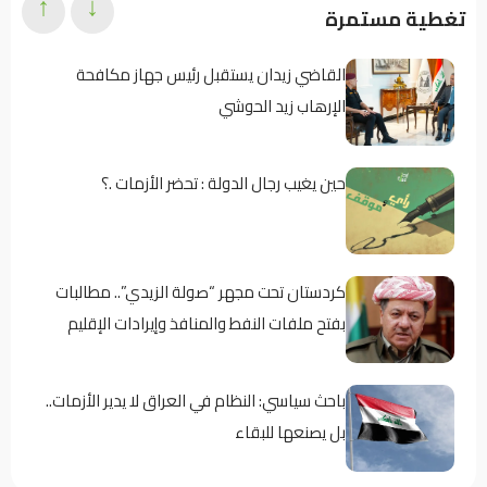
↑
↓
تغطية مستمرة
القاضي زيدان يستقبل رئيس جهاز مكافحة
الإرهاب زيد الحوشي
حين يغيب رجال الدولة : تحضر الأزمات .؟
كردستان تحت مجهر “صولة الزيدي”.. مطالبات
بفتح ملفات النفط والمنافذ وإيرادات الإقليم
باحث سياسي: النظام في العراق لا يدير الأزمات..
بل يصنعها للبقاء