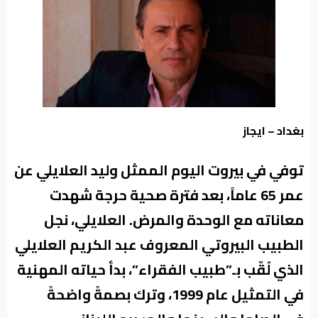
من
نحن
بغداد – ايجاز
توفي في بيروت اليوم الممثل وليد العلايلي عن
عمر 65 عاماً، بعد فترة صحية حرجة شهدت
معاناته مع الوحدة والمرض. العلايلي، نجل
الطبيب البيروتي المعروف عبد الكريم العلايلي
الذي لُقّب بـ”طبيب الفقراء”، بدأ حياته المهنية
في التمثيل عام 1999، وترك بصمةً واضحةً