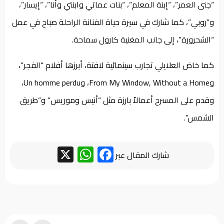
“جنى العمر”، “إبنة المعلم”، “بنات عماتي وابنتي وأنا”، “إيسار”،
و”روبي”، كما شارك في سيرة حياة الفنانة الراحلة صباح في عمل
“الشحرورة”، إلى جانب المغنية كارول سماحة.
كما خاض العلايلي تجارب سينمائية لافتة، أبرزها أفلام “الفجر”،
وFrom My Window, Without a Home، وUn homme perdu،
وقدم على المسرح أعمالاً بارزة مثل “أنيس وموريس” و”طريق
الشمس”.
WhatsApp
Facebook
X
شارك المقال عبر