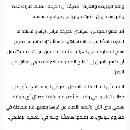
واقع الهزيمة والعزلة”، مضيفًا أن الحركة “تمتلك خيارات عدة”
وأنها سبق وأن اختُبرت قوتها في مواقع حساسة.
أما عضو المجلس السياسي للحركة فراس الياسر، فانتقد ما
اعتبره تناقضًا في خطاب نتنياهو، متسائلًا: “إذا كنتم قد دمرتم
سلاح المقاومة في العراق، فلماذا تخافون من هجماته؟”، قبل
أن يختتم بالقول إن “سلاح المقاومة العراقية حرم إسرائيل من
النوم”.
اللافت أن النجباء كانت الفصيل العراقي الوحيد الذي علّق على
خطاب نتنياهو، في وقت لم تُصدر فيه بقية الفصائل أي موقف
رسمي حتى الآن. وتنفرد النجباء عن غيرها بكونها غير منخرطة في
مشروع سياسي، ما يمنحها هامشًا أوسع في التصعيد الإعلامي.