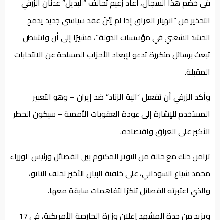
في خضم هذا السجال، أعاد زعيم تحالف “البديل” عدنان الزرفي
التحذير من “انهيار العراق إذا لم يُبْنَ عقد سياسي جديد يدمج
الحشد الشعبي في مؤسسات الدولة”، مشيرًا إلى أن واشنطن
تبعث برسائل متكررة تدعو لإبعاد الأحزاب المسلحة عن الانتخابات
المقبلة.
وأكد الزرفي أن تفعيل “آلية الزناد” ضد إيران – وهو التعبير
المستخدم للإشارة إلى عودة العقوبات الأممية – سيكون الخطر
الأكبر على العراق واقتصاده.
تزامن ذلك مع حالة من التوتر المكتوم بين الفصائل ورئيس الوزراء
محمد شياع السوداني، على خلفية البيان الأخير لحلف الناتو،
والذي اعتبرته الفصائل تنكرًا لتفاهمات سابقة معها.
ويزيد من حدة المشهد إعلان وزارة الخارجية الأمريكية، في 17