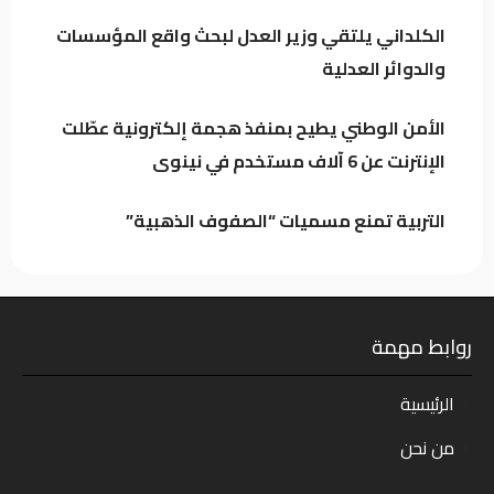
الإنترنت عن 6 آلاف مستخدم في نينوى
الكلداني يلتقي وزير العدل لبحث واقع المؤسسات
والدوائر العدلية
كيف حمت دماء العراقيين دول الجوار؟
الأمن الوطني يطيح بمنفذ هجمة إلكترونية عطّلت
الإنترنت عن 6 آلاف مستخدم في نينوى
التربية تمنع مسميات “الصفوف الذهبية”
روابط مهمة
الرئيسية
من نحن