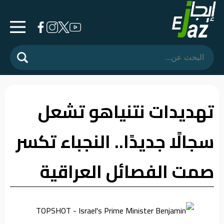
الرئيسية
المشهد
السياسي
تهديدات نتنياهو تشعل
فرشة
سجالًا جديدًا.. النجباء تكسر
الأسواق
رأي
صمت الفصائل العراقية
وموقف
الفيديوهات