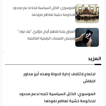
الموسوي: الكتل السياسية تتجه لدعم محدود
للحكومة خشية تعاظم نفوذها
العراق يتجه لتنظيم أرباح مؤثري “تيك توك”
وترخيص المنصات الرقمية العالمية
الكلداني يلتقي وزير العدل لبحث واقع
المزيد
المؤسسات والدوائر العدلية
اجتماع لائتلاف إدارة الدولة وهذه أبرز محاور
الدخيل يجدد دعمه للإيزيديين.. والناجيات: كان
النقاش
سنداً لقضيتنا في كل المحافل
الموسوي: الكتل السياسية تتجه لدعم محدود
للحكومة خشية تعاظم نفوذها
الأمن الوطني يطيح بمنفذ هجمة إلكترونية عطّلت