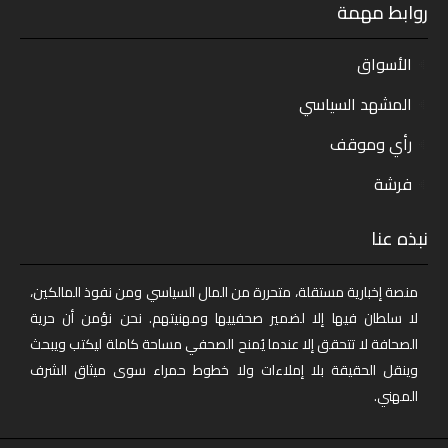
روابط مهمة
الأسواق
المشهد السياسي
رأي وموقف
فرشة
نبذه عنا
منصة إخبارية مستقلة، متحررة من المال السياسي ومن نفوذ المالكين،
لا سلطان فيها إلا لضمير صحفييها ومهنيتهم. نحن نؤمن أن حرية
الصحافة لا تتحقق إلا عندما يُمنح الصحفي مساحة كاملة ليكتب ويبحث
وينقل الحقيقة بلا إملاءات ولا خطوط حمراء سوى ميثاق الشرف
المهني.