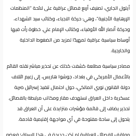
أيلول الجاري، تصنيف أربع فصائل عراقية على لائحة “المنظمات
الإرهابية الأجنبية”، وهي: حركة النجباء، وكتائب سيد الشهداء،
وحركة أنصار الله الأوفياء، وكتائب الإمام علي. خطوة رأت فيها
أوساط سياسية عراقية تمهيدًا لمزيد من الضغوط الداخلية
والخارجية.
مصادر سياسية مطلعة كشفت كذلك عن تحذير مباشر نقله القائم
بالأعمال الأمريكي في بغداد، جوشوا هاريس، إلى زعيم ائتلاف
دولة القانون نوري المالكي، حول احتمال تنفيذ إسرائيل ضربة
عسكرية داخل العراق تستهدف مقار ومكاتب مرتبطة بالفصائل.
تحذير يضاف إلى قائمة مؤشرات متزايدة على أن العراق قد
يتحول إلى ساحة مفتوحة في أي مواجهة إقليمية قادمة.
مواقف الفصائل العراقية لم تكن جديدة في هذا السياق؛ فعضو