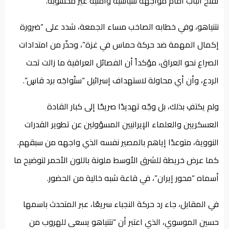
تفتح الباب أمام مواجهة سياسية وأمنية غير محسوبة.
نتنياهو، وفي خطابه الصاخب مساء الجمعة، شدد على “ضرورة
إكمال المهمة ضد حركة حماس في غزة”، وحذّر من امتدادات
الصراع نحو العراق، مؤكداً أن الفصائل العراقية ما زالت تحت
الردع، وأن أي محاولة لاستهداف إسرائيل “ستُواجَه برد قاسٍ”.
ولم يكتفِ بذلك، بل وجّه تهديدًا صريحًا إلى كبار القادة
العسكريين والعلماء الإيرانيين المسؤولين عن تطوير القدرات
النووية، متوعدًا إياهم بالمصير نفسه الذي واجهه من سبقهم.
كما عرض خريطة للشرق الأوسط ملونة باللون الأحمر لتوضيح ما
أسماه “محور إيران”، في قاعة شبه خالية من الحضور.
في المقابل، جاء رد حركة النجباء سريعًا، عبر المتحدث باسمها
حسين الموسوي، الذي اعتبر أن “نتنياهو يسعى للهروب من