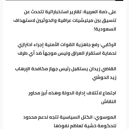
على ذمة العربية: تقارير استخباراتية تتحدث عن
كردستان تحت مجهر “صولة الزيدي”.. مطالبات
تنسيق بين ميليشيات عراقية والحوثيين لاستهداف
بفتح ملفات النفط والمنافذ وإيرادات الإقليم
السعودية!
الركابي: رفع جاهزية القوات الأمنية إجراء احترازي
باحث سياسي: النظام في العراق لا يدير الأزمات..
لحماية استقرار العراق وليس موجهاً ضد أي طرف
بل يصنعها للبقاء
القاضي زيدان يستقبل رئيس جهاز مكافحة الإرهاب
اجتماع لائتلاف إدارة الدولة وهذه أبرز محاور
زيد الحوشي
النقاش
اجتماع لائتلاف إدارة الدولة وهذه أبرز محاور
النقاش
الموسوي: الكتل السياسية تتجه لدعم محدود
للحكومة خشية تعاظم نفوذها