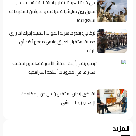
على ذمة العربية: تقارير استخباراتية تتحدث عن
تنسيق بين ميليشيات عراقية والحوثيين لاستهداف
السعودية!
الركابي: رفع جاهزية القوات الأمنية إجراء احترازي
لحماية استقرار العراق وليس موجهاً ضد أي
طرف
ترمب ينفي أزمة الذخائر الأميركية..تقارير تكشف
استنزافاً في مخزونات أسلحة استراتيجية
القاضي زيدان يستقبل رئيس جهاز مكافحة
الإرهاب زيد الحوشي
حين يغيب رجال الدولة : تحضر الأزمات .؟
المزيد