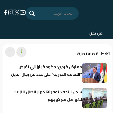
من نحن
↑
↓
تغطية مستمرة
معارض كردي: حكومة بارزاني تفرض
“الإقامة الجبرية” على عدد من رجال الدين
سجن النجف: نوفر 60 جهاز اتصال للنزلاء
للتواصل مع ذويهم