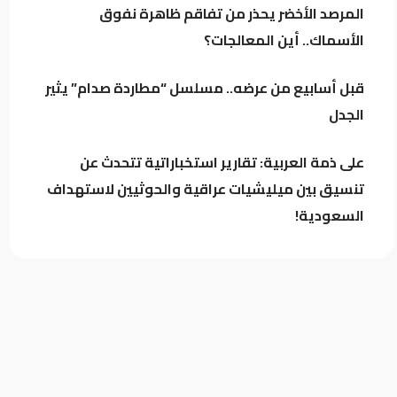
المرصد الأخضر يحذر من تفاقم ظاهرة نفوق
موجهاً ضد أي طرف
الأسماك.. أين المعالجات؟
ترمب ينفي أزمة الذخائر الأميركية..تقارير
تكشف استنزافاً في مخزونات أسلحة
قبل أسابيع من عرضه.. مسلسل “مطاردة صدام” يثير
استراتيجية
الجدل
على ذمة العربية: تقارير استخباراتية تتحدث عن
تنسيق بين ميليشيات عراقية والحوثيين لاستهداف
السعودية!