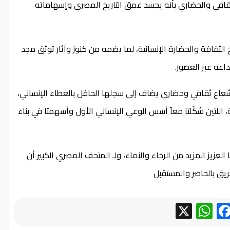
لثقافي والحضاري بأنه يجسد عمق التاريخ المصري وإسهاماته
ريخ الثقافة والحضارة الإنسانية، لما يضمه من كنوز وآثار توثق مجد
اعه عبر العصور.
 إشعاع ثقافي وحضاري يضاف إلى سجلها الحافل بالعطاء الإنساني،
 اللتين شكّلتا معاً أسس الوعي الإنساني الأول وأسهمتا في بناء
العزيز المزيد من الرخاء والنماء، ولـ المتحف المصري الكبير أن
ريق بالحاضر والمستقبل
WhatsApp
Facebook
X