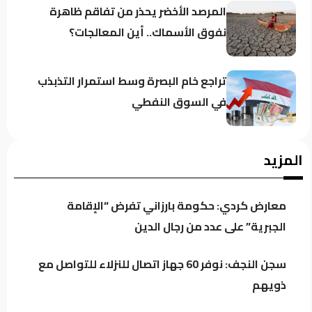
المرصد الأخضر يحذر من تفاقم ظاهرة
نفوق الأسماك.. أين المعالجات؟
تراجع خام البصرة وسط استمرار التذبذب
في السوق النفطي
قبل أسابيع من عرضه.. مسلسل “مطاردة
المزيد
صدام” يثير الجدل
معارض كردي: حكومة بارزاني تفرض “الإقامة
على ذمة العربية: تقارير استخباراتية
الجبرية” على عدد من رجال الدين
تتحدث عن تنسيق بين ميليشيات عراقية
والحوثيين لاستهداف السعودية!
سجن النجف: نوفر 60 جهاز اتصال للنزلاء للتواصل مع
ذويهم
الركابي: رفع جاهزية القوات الأمنية إجراء
احترازي لحماية استقرار العراق وليس