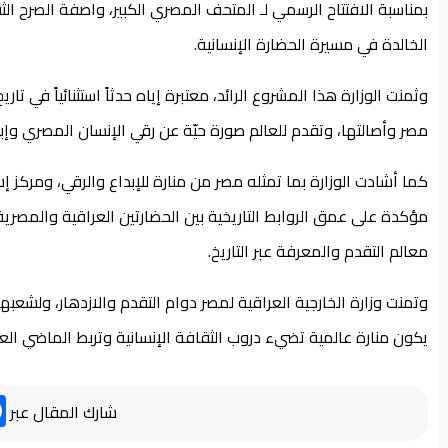
بمناسبة الافتتاح الرسمي لـ المتحف المصري الكبير، واصفة الصرح ا
الخالدة في مسيرة الحضارة الإنسانية.
وثمنت الوزارة هذا المشروع الرائد، معتبرة إياه حدثاً استثنائياً في تا
مصر وأصالتها، وتقدم للعالم صورة حيّة عن رقي الإنسان المصري وإبد
كما أشادت الوزارة بما تمثله مصر من منارة للإبداع والرقي، ومركز
مؤكدة على عمق الروابط التاريخية بين الحضارتين العراقية والمصرية،
معالم التقدم والمعرفة عبر التاريخ.
وتمنت وزارة الخارجية العراقية لمصر دوام التقدم والازدهار، ولشعبها 
يكون منارة عالمية تضيء دروب الثقافة الإنسانية وتربط الماضي الع
شارك المقال عبر