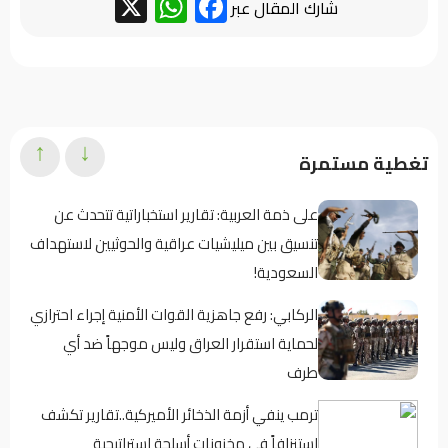
WhatsApp
Facebook
X
شارك المقال عبر
↑
↓
تغطية مستمرة
على ذمة العربية: تقارير استخباراتية تتحدث عن
تنسيق بين ميليشيات عراقية والحوثيين لاستهداف
السعودية!
الركابي: رفع جاهزية القوات الأمنية إجراء احترازي
لحماية استقرار العراق وليس موجهاً ضد أي
طرف
ترمب ينفي أزمة الذخائر الأميركية..تقارير تكشف
استنزافاً في مخزونات أسلحة استراتيجية