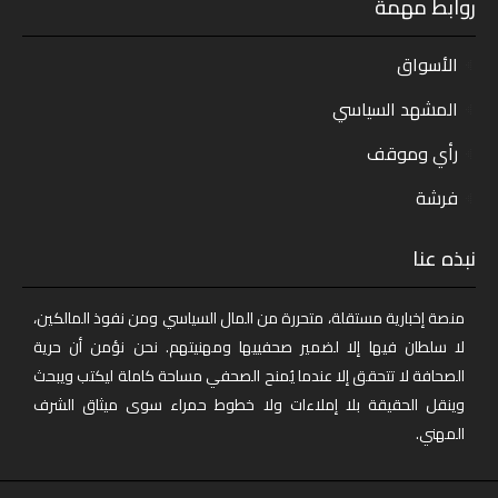
روابط مهمة
الأسواق
المشهد السياسي
رأي وموقف
فرشة
نبذه عنا
منصة إخبارية مستقلة، متحررة من المال السياسي ومن نفوذ المالكين،
لا سلطان فيها إلا لضمير صحفييها ومهنيتهم. نحن نؤمن أن حرية
الصحافة لا تتحقق إلا عندما يُمنح الصحفي مساحة كاملة ليكتب ويبحث
وينقل الحقيقة بلا إملاءات ولا خطوط حمراء سوى ميثاق الشرف
المهني.