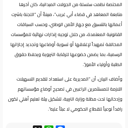
المختصة نظمت سلسلة من الجولات الميدانية، كان آخرها
متابعة المعاهد في قضاء أبي غريب”، مبينةً أن “اللجنة باشرت
أعمالها بالتنسيق مع جهاز الأمن الوطني، وحسب السياقات
القانونية المعتمدة، من خلال توجيه إنذارات نهائية للمؤسسات
المخالفة تمهيداً لإغلاقها أو تسوية أوضاعها وتجديد إجازاتها
الرسمية، بما يضمن خضوعها للرقابة التربوية ويحفظ حقوق
الطلبة وأولياء الأمور”.
وأضاف البيان، أن “المديرية على استعداد لتقديم التسهيلات
اللازمة للمستثمرين الراغبين في تصحيح أوضاع مؤسساتهم
وإدخالها تحت مظلة وزارة التربية، لتشكيل بيئة تعليم أهلي تكون
رافداً نوعياً للقطاع الحكومي لا عبئاً عليه”.