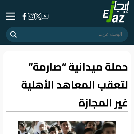
الرئيسية
المشهد
السياسي
حملة ميدانية “صارمة”
فرشة
لتعقب المعاهد الأهلية
الأسواق
رأي
غير المجازة
وموقف
الفيديوهات