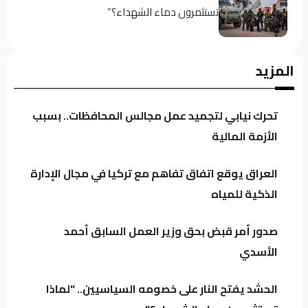
تستثمرون دماء الشهداء؟”
إمكانيات محدودة ومشاريع متواصلة.. الدخيل
المزيد
يدفع بإعمار الموصل إلى الأمام دون توقف
تحرك نيابي لتجميد عمل مجالس المحافظات.. بسبب
مصادر: عودة قيادات بارزة إلى ائتلاف السوداني..
الأزمة المالية
الفياض والأسدي في صدارة المشهد
العراق يوقع اتفاق تفاهم مع تركيا في مجال الإدارة
الذكية للمياه
تنسيق متصاعد بين بغداد وأربيل.. دعم كردي
لحصر السلاح وتحرك لتقريب العراق وسوريا
صدور أمر قبض بحق وزير العمل السابق أحمد
الأسدي
زنكنة يحذّر بغداد: التحالفات الإقليمية قد تجرّ
العراق إلى المحاور وتقيّد استقلال قراره
الحشد يفتح النار على خصومه السياسيين.. “لماذا