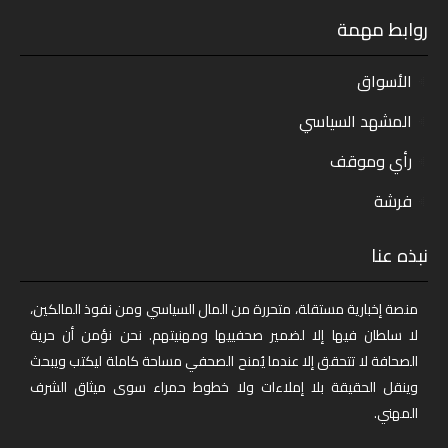
روابط مهمة
الأسواق
المشهد السياسي
رأي وموقف
فرشة
نبذه عنا
منصة إخبارية مستقلة، متحررة من المال السياسي ومن نفوذ المالكين،
لا سلطان فيها إلا لضمير صحفييها ومهنيتهم. نحن نؤمن أن حرية
الصحافة لا تتحقق إلا عندما يُمنح الصحفي مساحة كاملة ليكتب ويبحث
وينقل الحقيقة بلا إملاءات ولا خطوط حمراء سوى ميثاق الشرف
المهني.