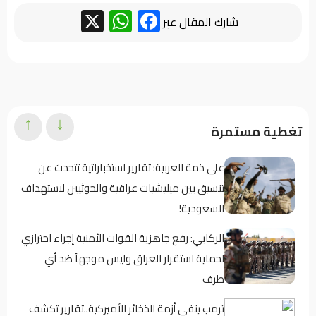
WhatsApp
Facebook
X
شارك المقال عبر
↑
↓
تغطية مستمرة
على ذمة العربية: تقارير استخباراتية تتحدث عن
تنسيق بين ميليشيات عراقية والحوثيين لاستهداف
السعودية!
الركابي: رفع جاهزية القوات الأمنية إجراء احترازي
لحماية استقرار العراق وليس موجهاً ضد أي
طرف
ترمب ينفي أزمة الذخائر الأميركية..تقارير تكشف