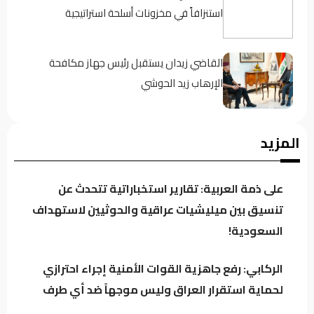
استنزافاً في مخزونات أسلحة استراتيجية
القاضي زيدان يستقبل رئيس جهاز مكافحة
الإرهاب زيد الحوشي
حين يغيب رجال الدولة : تحضر الأزمات .؟
المزيد
على ذمة العربية: تقارير استخباراتية تتحدث عن
كردستان تحت مجهر “صولة الزيدي”.. مطالبات
تنسيق بين ميليشيات عراقية والحوثيين لاستهداف
بفتح ملفات النفط والمنافذ وإيرادات الإقليم
السعودية!
الركابي: رفع جاهزية القوات الأمنية إجراء احترازي
باحث سياسي: النظام في العراق لا يدير الأزمات..
لحماية استقرار العراق وليس موجهاً ضد أي طرف
بل يصنعها للبقاء