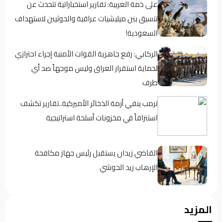
على ذمة العربية: تقارير استخباراتية تتحدث عن
تنسيق بين ميليشيات عراقية والحوثيين لاستهداف
السعودية!
الركابي: رفع جاهزية القوات الأمنية إجراء احترازي
لحماية استقرار العراق وليس موجهاً ضد أي
طرف
ترمب ينفي أزمة الذخائر الأميركية..تقارير تكشف
استنزافاً في مخزونات أسلحة استراتيجية
القاضي زيدان يستقبل رئيس جهاز مكافحة
الإرهاب زيد الحوشي
حين يغيب رجال الدولة : تحضر الأزمات .؟
المزيد