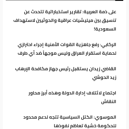
على ذمة العربية: تقارير استخباراتية تتحدث عن
كردستان تحت مجهر “صولة الزيدي”.. مطالبات
تنسيق بين ميليشيات عراقية والحوثيين لاستهداف
بفتح ملفات النفط والمنافذ وإيرادات الإقليم
السعودية!
الركابي: رفع جاهزية القوات الأمنية إجراء احترازي
باحث سياسي: النظام في العراق لا يدير الأزمات..
لحماية استقرار العراق وليس موجهاً ضد أي طرف
بل يصنعها للبقاء
القاضي زيدان يستقبل رئيس جهاز مكافحة الإرهاب
اجتماع لائتلاف إدارة الدولة وهذه أبرز محاور
زيد الحوشي
النقاش
اجتماع لائتلاف إدارة الدولة وهذه أبرز محاور
النقاش
الموسوي: الكتل السياسية تتجه لدعم محدود
للحكومة خشية تعاظم نفوذها