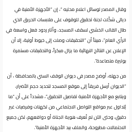
وقال المصدر لوسائل اعلام محليه “، إن “الأجهزة الأمنية في
ديالى شكّلت لجنة تحقيق للوقوف على ملابسات الحريق الذي
طال القالب الخشبي لسقف المسجد، وأثار ردود فعل واسعة في
الرأي العام”، مبيناً أن “التحقيقات وصلت إلى خيوط أولية، إلا أن
الإعلان عن النتائج النهائية ما يزال مبكراً، والتحقيقات مستمرة
بوتيرة متصاعدة”.
من جهته، أوضح مصدر في ديوان الوقف السني بالمحافظة ، أن
“الديوان أرسل فريقاً إلى موقع المسجد لتحديد حجم الأضرار،
ويتابع مع الأجهزة الأمنية تفاصيل التحقيق”، مشدداً على أن “ما
يُتداول عبر مواقع التواصل الاجتماعي من تكهنات وفرضيات غير
دقيق، وحتى الآن لم تُعرف هوية الجناة أو دوافعهم، لكن جميع
الاحتمالات مطروحة، والملف بيد الأجهزة الأمنية”.