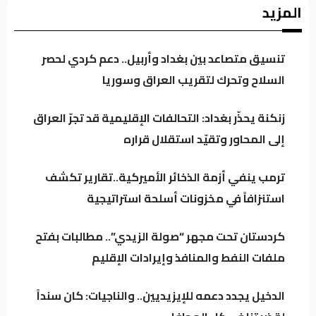
معارض كردي: حكومة بارزاني تفرض “الإقامة
المزيد
الجبرية” على عدد من رجال الدين
تنسيق متصاعد بين بغداد وأربيل.. دعم كردي لحصر
سجن النجف: نوفر 60 جهاز اتصال للنزلاء للتواصل
السلاح وتحرك لتقريب العراق وسوريا
مع ذويهم
زنكنة يحذّر بغداد: التحالفات الإقليمية قد تجرّ العراق
إلى المحاور وتقيّد استقلال قراره
المرصد الأخضر يحذر من تفاقم ظاهرة نفوق
الأسماك.. أين المعالجات؟
ترمب ينفي أزمة الذخائر الأميركية..تقارير تكشف
استنزافاً في مخزونات أسلحة استراتيجية
تراجع خام البصرة وسط استمرار التذبذب في
السوق النفطي
كردستان تحت مجهر “صولة الزيدي”.. مطالبات بفتح
ملفات النفط والمنافذ وإيرادات الإقليم
الدخيل يجدد دعمه للإيزيديين.. والناجيات: كان سنداً