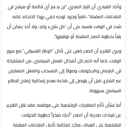
وأكد القيادي أن التيار الصدري “لن يدعم أي قائمة أو مرشح في
الانتخابات المقبلة”، نافياً وجود توجه خفي بهذا الاتجاه، لكنه
شدد في الوقت نفسه على أن “كل شيء وارد، ولا أحد يمكن أن
يتنبأ بخطوة الصدر المقبلة أو توقيتها”.
ويرى التقرير أن الصدر راهن على تآكل “الإطار التنسيقي” مع مرور
الوقت، كما أنه اختبر كل أشكال العمل السياسي، من المشاركة
في البرلمان والحكومات وصولاً إلى الانسحاب والفعل المعارض
عبر الشارع، قبل أن يتوصل إلى قناعة بعدم إمكانية إصلاح النظام
السياسي بسهولة.
أما بشأن تأثير المتغيرات الإقليمية على موقفه، فقد نقل التقرير
عن قيادات صدرية أن الصدر “أدرك مبكراً خطورة التحولات
الإقليمية على العراق، ورجّح إمكانية تأجيل الانتخابات المقبلة