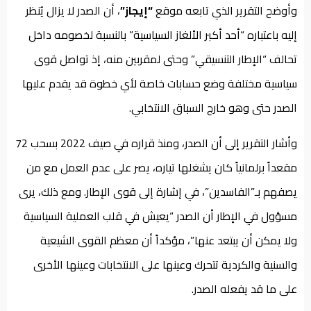
وأوضح التقرير الذي تابعه موقع
“إيجاز”
، أن الصدر لا يزال يُنظر
إليه باعتباره “أحد أكبر الألغاز السياسية” بالنسبة لخصومه داخل
تحالف “الإطار التنسيقي” وحتى لمقربين منه، إذ تواصل قوى
سياسية مختلفة وضع حسابات خاصة لأي خطوة قد يقدم عليها
الصدر حتى وهو خارج السباق الانتخابي.
وأشار التقرير إلى أن الصدر، ومنذ قراره في صيف 2022 بسحب 72
مقعداً برلمانياً كان يشغلها تياره، يصر على عدم العمل مع من
يصفهم بـ”الفاسدين”، في إشارة إلى قوى الإطار. ومع ذلك، يرى
مسؤول في الإطار أن الصدر “يعيش في قلب العملية السياسية
ولا يمكن أن يبتعد عنها”، مؤكداً أن معظم القوى الشيعية
والسنية والكردية تتحرك وعينها على الانتخابات وعينها الأخرى
على ما قد يفعله الصدر.