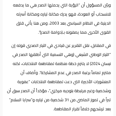
وبيّن المسؤول أن “الرؤية التي يحملها الصدر هي ما يدفعه
للانسحاب أو العودة، فهو يدرك مكانة تياره ومكانة أسرته
الدينية في النظام السياسي بعد 2003، ومن هنا يأتي قلق
القوى الأخرى مما يصفونه بـ(دوامة الصدر)”.
في المقابل، نقل التقرير عن قيادي في التيار الصدري قوله إن
“التيار الوطني الشيعي (وهي التسمية التي أطلقها الصدر في
نيسان 2024) لا يلتزم خطة منظمة لمقاطعة الانتخابات، لكنه
ملتزم تماماً برغبة الصدر في عدم المشاركة”. وأضاف أن
المنشورات الأخيرة التي دعت لمقاطعة الانتخابات “عفوية
وشخصية وغير مرتبطة بتوجيه مركزي”، مؤكداً أن الصدر سبق أن
تبرأ في تموز الماضي من 31 شخصية من تياره و”سرايا السلام”
بعد ترشحهم خلافاً لقرار المقاطعة.