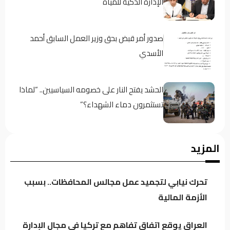
الإدارة الذكية للمياه
صدور أمر قبض بحق وزير العمل السابق أحمد
الأسدي
الحشد يفتح النار على خصومه السياسيين.. “لماذا
تستثمرون دماء الشهداء؟”
إمكانيات محدودة ومشاريع متواصلة.. الدخيل
المزيد
يدفع بإعمار الموصل إلى الأمام دون توقف
تحرك نيابي لتجميد عمل مجالس المحافظات.. بسبب
مصادر: عودة قيادات بارزة إلى ائتلاف السوداني..
الأزمة المالية
الفياض والأسدي في صدارة المشهد
العراق يوقع اتفاق تفاهم مع تركيا في مجال الإدارة