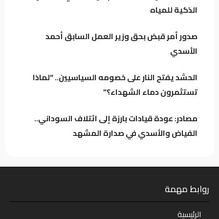
الذكية للمياه
تنسيق متصاعد بين بغداد وأربيل.. دعم كردي
لحصر السلاح وتحرك لتقريب العراق وسوريا
صدور أمر قبض بحق وزير العمل السابق أحمد
الأسدي
زنكنة يحذّر بغداد: التحالفات الإقليمية قد تجرّ
العراق إلى المحاور وتقيّد استقلال قراره
الحشد يفتح النار على خصومه السياسيين.. “لماذا
تستثمرون دماء الشهداء؟”
مصادر: عودة قيادات بارزة إلى ائتلاف السوداني..
الفياض والأسدي في صدارة المشهد
روابط مهمة
الرئيسية