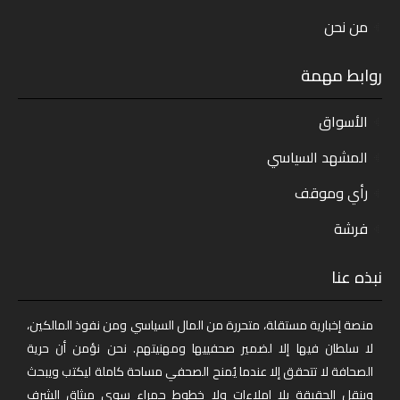
من نحن
روابط مهمة
الأسواق
المشهد السياسي
رأي وموقف
فرشة
نبذه عنا
منصة إخبارية مستقلة، متحررة من المال السياسي ومن نفوذ المالكين،
لا سلطان فيها إلا لضمير صحفييها ومهنيتهم. نحن نؤمن أن حرية
الصحافة لا تتحقق إلا عندما يُمنح الصحفي مساحة كاملة ليكتب ويبحث
وينقل الحقيقة بلا إملاءات ولا خطوط حمراء سوى ميثاق الشرف