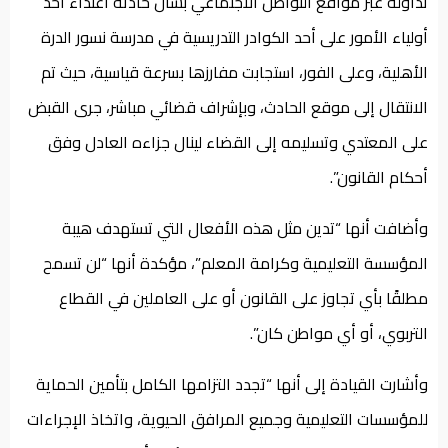
تداوله عبر مواقع التواصل الاجتماعي بشأن حادثة اعتداء أحد
أولياء الأمور على أحد الكوادر التدريسية في مدرسة نسور الدرة
الأهلية، وعلى الفور، استجابت مفارزها بسرعة قياسية، حيث تم
الانتقال إلى موقع الحادث، وبإشراف قضائي مباشر، جرى القبض
على المعتدي وتسليمه إلى القضاء لينال جزاءه العادل وفق
أحكام القانون”.
وأضافت أنها “تدين مثل هذه الأفعال التي تستهدف هيبة
المؤسسة التعليمية وكرامة المعلم”، مؤكدة أنها “لن تسمح
مطلقًا بأي تجاوز على القانون أو على العاملين في القطاع
التربوي، أو أي مواطن كان”.
وأشارت القيادة إلى أنها “تجدد التزامها الكامل بتأمين الحماية
للمؤسسات التعليمية وجميع المرافق الحيوية، واتخاذ الإجراءات