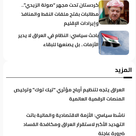
كردستان تحت مجهر “صولة الزيدي”..
مطالبات بفتح ملفات النفط والمنافذ
وإيرادات الإقليم
باحث سياسي: النظام في العراق لا يدير
الأزمات.. بل يصنعها للبقاء
اجتماع لائتلاف إدارة الدولة وهذه أبرز
المزيد
محاور النقاش
العراق يتجه لتنظيم أرباح مؤثري “تيك توك” وترخيص
الموسوي: الكتل السياسية تتجه لدعم
المنصات الرقمية العالمية
محدود للحكومة خشية تعاظم نفوذها
ناشط سياسي: الأزمة الاقتصادية والمالية باتت
التهديد الأكبر لاستقرار العراق ومكافحة الفساد
العراق يتجه لتنظيم أرباح مؤثري “تيك
ضرورة عاجلة
توك” وترخيص المنصات الرقمية العالمية