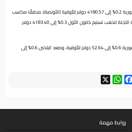
وبحلول الساعة 07:27 بتوقيت بغداد، صعد الذهب في المعاملات الفورية 0.2% إلى 4180.57 دولار للأوقية (الأونصة)، محققًا مكاسب
بلغت 4.5% منذ بداية الأسبوع، في المقابل، تراجعت العقود الأميركية الآجلة للذهب تسليم كانون الأول 0.3% إلى 4183.40 دولار
وبالنسبة للمعادن النفيسة الأخرى، ارتفعت الفضة في المعاملات الفورية 0.6% إلى 52.64 دولار للأوقية، وصعد البلاتين 0.6% إلى
WhatsApp
Facebook
X
روابط مهمة