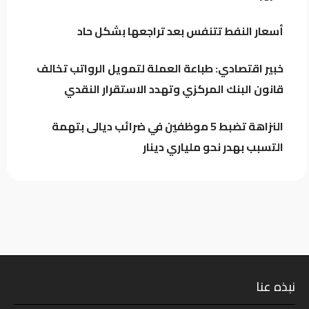
أسعار النفط تتنفس بعد تراجعها بشكل حاد
الكلداني يلتقي وزير العدل لبحث واقع
المؤسسات والدوائر العدلية
خبير اقتصادي: طباعة العملة لتمويل الرواتب تخالف
قانون البنك المركزي وتهدد الاستقرار النقدي
النزاهة تضبط 5 موظفين في ضرائب ديالى بتهمة
التسبب بهدر نحو ملياري دينار
نبذه عنا