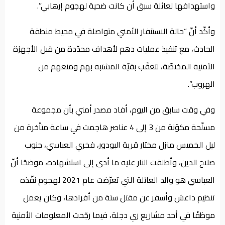
واستهدافها لعائلة سبق أن كانت ضحية لهجوم إرهابي”.
وأكّد أنّ “حالة الاستنفار الأمني متواصلة في محيط منطقة
الحادث، مع تنفيذ عمليات دهم لأهداف محدّدة من قبل الأجهزة
الأمنية المختصّة، لتعقّب بقيّة المشتبه بهم ومنعهم من
الهروب”.
وفي وقت سابق من اليوم، أفاد مصدر أمني بأن مجموعة
مسلّحة مكوّنة من 3 إلى 4 عناصر هاجمت في ساعة متأخرة من
ليل الخميس منزل مختار قرية البودور، فخري العباسي، جنوب
صلاح الدين، وأطلقت النار عليه ما أدى إلى استشهاده، موضحًا أنّ
العباسي هو والد العائلة التي تعرّضت عام 2021 لهجوم نفّذه
تنظيم داعش وأسفر عن مقتل ستة من أفرادها، وكان يعمل
موظفًا في أحد مشاريع ري دجلة، فيما رجّحت المعلومات الأمنية