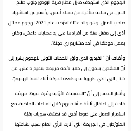
الهجوم الذي استهدف منزل مختار قرية البودور جنوب صلاح
الدين، في ساعة متأخرة من مساء أمس، وأسفر عن استشهاد
صاحب المنزل، وهو والد عائلة تعرّضت عام 2021 لهجوم مماثل
أدّى إلى مقتل ستة من أفرادها على يد عصابات داعش، وكان
يعمل موظفًا في أحد مشاريع ري دجلة”.
وأضاف أنّ “الفيديو الذي وثّق اللحظات الأولى للهجوم يشير إلى
أنّ المنفّذين ينتمون إلى خلايا نائمة مرتبطة بتنظيم داعش، من
خلال الزي الذي ظهروا به وطبيعة الحركة أثناء تنفيذ الهجوم”.
وأشار المصدر إلى أنّ “التحقيقات الأوّلية وفّرت خيوطًا مهمّة
قادت إلى اعتقال ثلاثة مشتبه بهم خلال الساعات الماضية، مع
استمرار العمل على خيوط أخرى قد تكشف هويات بقيّة
المتورّطين في الجريمة التي أثارت الرأي العام بسبب بشاعتها