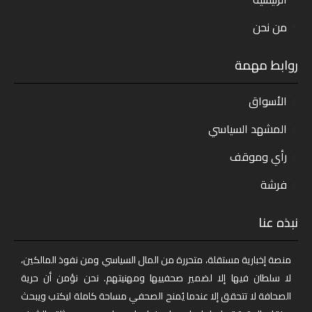
من نحن
روابط مهمة
الأسواق
المشهد السياسي
رأي وموقف
فرشة
نبذه عنا
منصة إخبارية مستقلة، متحررة من المال السياسي ومن نفوذ المالكين،
لا سلطان فيها إلا لضمير صحفييها ومهنيتهم. نحن نؤمن أن حرية
الصحافة لا تتحقق إلا عندما يُمنح الصحفي مساحة كاملة ليكتب ويبحث