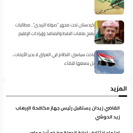
كردستان تحت مجهر “صولة الزيدي”.. مطالبات
بفتح ملفات النفط والمنافذ وإيرادات الإقليم
باحث سياسي: النظام في العراق لا يدير الأزمات..
بل يصنعها للبقاء
اجتماع لائتلاف إدارة الدولة وهذه أبرز محاور
المزيد
النقاش
القاضي زيدان يستقبل رئيس جهاز مكافحة الإرهاب
الموسوي: الكتل السياسية تتجه لدعم محدود
زيد الحوشي
للحكومة خشية تعاظم نفوذها
اجتماع لائتلاف إدارة الدولة وهذه أبرز محاور