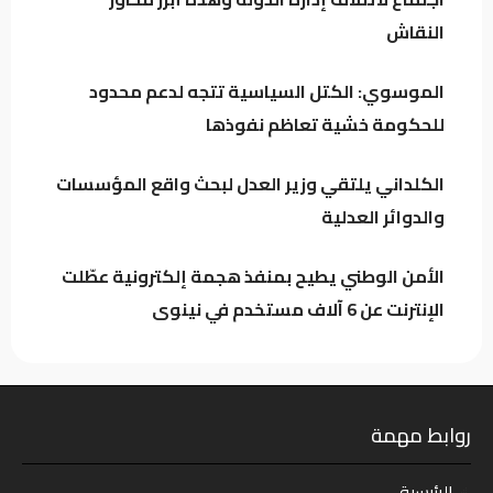
النقاش
العراق يتجه لتنظيم أرباح مؤثري “تيك توك”
وترخيص المنصات الرقمية العالمية
الموسوي: الكتل السياسية تتجه لدعم محدود
للحكومة خشية تعاظم نفوذها
الكلداني يلتقي وزير العدل لبحث واقع
المؤسسات والدوائر العدلية
الكلداني يلتقي وزير العدل لبحث واقع المؤسسات
والدوائر العدلية
الأمن الوطني يطيح بمنفذ هجمة إلكترونية عطّلت
الإنترنت عن 6 آلاف مستخدم في نينوى
روابط مهمة
الرئيسية