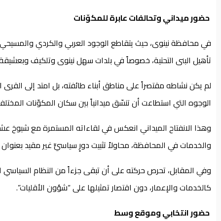
حضور ميداني وتحالفات عابرة للمكوّنات
في محافظة نينوى، حيث يتقاطع الوجود العربي والكردي والمسيحي وال
تأهيل البنى التحتية، خصوصاً في بلدات سهل نينوى وتلكيف وبعشيقة.
لم يكن نشاطه مقتصراً على مناطق أبناء طائفته، بل امتد إلى القرى 
الوجوه التي استطاعت أن تنسّق ميدانياً بين سكان المكوّنات المخت
وهذا الانفتاح الميداني انعكس في لقاءاته المستمرة مع شيوخ عشا
والخدمات في المحافظة، محاولاً تثبيت دورٍ سياسيٍّ غير مقيد بعنوان
وفي المقابل، تحرص حركته على أن تبقى جزءاً من النظام السياسي الا
كالخدمات والإعمار، دون اقتصار تمثيلها على “شؤون الأقليات”.
حضور انتخابي وموقع وسط