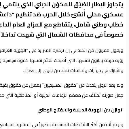
يتجاوز الإطار الضيّق للمكوّن الديني الذي ينتمي 
عسكري محلي أُنشئ خلال الحرب ضد تنظيم “داعش”،
خطاب وطني شامل، يتقاطع مع المزاج العام الداعي
خصوصاً في محافظات الشمال التي شهدت تداخلاً سكانيا
ويقول مقربون من الكلداني إن تركيزه المتزايد على “الهوية العراقي
رؤية حركة بابليون نفسها، التي أصبحت تُقدّم نفسها كقوة سياسية و
وتشارك في حوارات وتحالفات تمتد من نينوى إلى بغداد.
ولم يعد الرجل يتحدث عن “حقوق المسيحيين” بمعزل عن حقوق بقية الم
جعل صورته تختلف عن معظم الزعامات الدينية أو المناطقية التي 
توازن بين الهوية الدينية والانفتاح الوطني
وبرغم أنه من أكثر الشخصيات المسيحية حضوراً في المشهد السياسي، إ