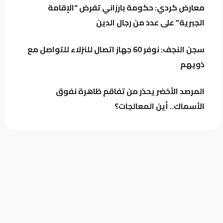
معارض كردي: حكومة بارزاني تفرض “الإقامة
الجبرية” على عدد من رجال الدين
تراجع خام البصرة وسط استمرار التذبذب
في السوق النفطي
سجن النجف: نوفر 60 جهاز اتصال للنزلاء للتواصل مع
ذويهم
المرصد الأخضر يحذر من تفاقم ظاهرة نفوق
الأسماك.. أين المعالجات؟