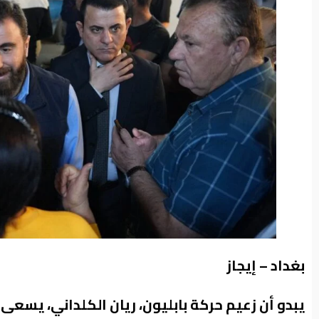
من
نحن
بغداد – إيجاز
يبدو أن زعيم حركة بابليون، ريان الكلداني، يسعى 