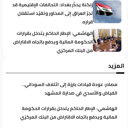
زنكنة يحذّر بغداد: التحالفات الإقليمية قد
تجرّ العراق إلى المحاور وتقيّد استقلال
قراره
الهاشمي: الإطار الحاكم يتدخل بقرارات
الحكومة المالية ويدفع باتجاه الاقتراض
من البنك المركزي
معارض كردي: حكومة بارزاني تفرض
المزيد
“الإقامة الجبرية” على عدد من رجال الدين
مصادر: عودة قيادات بارزة إلى ائتلاف السوداني..
سجن النجف: نوفر 60 جهاز اتصال للنزلاء
الفياض والأسدي في صدارة المشهد
للتواصل مع ذويهم
الهاشمي: الإطار الحاكم يتدخل بقرارات الحكومة
المالية ويدفع باتجاه الاقتراض من البنك المركزي
المرصد الأخضر يحذر من تفاقم ظاهرة
نفوق الأسماك.. أين المعالجات؟