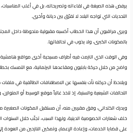
يرفض هذه الصيغة في لقاءاته وتصريحاته، بل في أغلب المناسبات، 
التحديات التي تواجه البلاد لا تفرّق بين ديانة وأخرى.
ويرى مراقبون أن هذا الخطاب أكسبه مقبولية ملحوظة داخل المجت
بالمكونات الكبرى، ولا يذوب في تحالفاتها.
وفي الوقت الذي التزمت فيه أطراف مسيحية أخرى مواقع هامشية ف
واضح من خلال حركة بابليون ومقاعدها البرلمانية، مع التمسك بخطا
ويلاحظ أن حركته نأت بنفسها عن الاصطفافات الطائفية في ملفات ح
التحالفات الشيعية والسنية، إذ تتخذ غالباً موقع الوسيط أو المتوازن،
ويدرك الكلداني، وفق مقربين منه، أن مستقبل المكونات الصغيرة مر
خلف شعارات الخصوصية الدينية، ولهذا السبب، تجنّب خلال السنوات ال
على قضايا الخدمات، وإعادة الإعمار، وتمكين النازحين من العودة إل