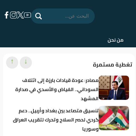
من نحن
↑
↓
تغطية مستمرة
مصادر: عودة قيادات بارزة إلى ائتلاف
السوداني.. الفياض والأسدي في صدارة
المشهد
تنسيق متصاعد بين بغداد وأربيل.. دعم
كردي لحصر السلاح وتحرك لتقريب العراق
وسوريا