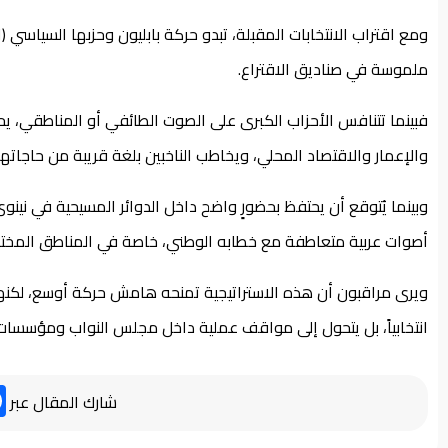
ومع اقتراب الانتخابات المقبلة، تبدو حركة بابليون وحزبها السياسي (ا
ملموسة في صناديق الاقتراع.
فبينما تتنافس الأحزاب الكبرى على الصوت الطائفي أو المناطقي، يحا
والإعمار والاقتصاد المحلي، ويخاطب الناخبين بلغة قريبة من حاجاتهم
وبينما يُتوقع أن يحتفظ بحضورٍ واضح داخل الدوائر المسيحية في نينو
أصوات عربية متعاطفة مع خطابه الوطني، خاصة في المناطق المختلط
ويرى مراقبون أن هذه الاستراتيجية تمنحه هامش حركة أوسع، لكنها ف
انتخابياً، بل يتحول إلى مواقف عملية داخل مجلس النواب ومؤسسات 
شارك المقال عبر