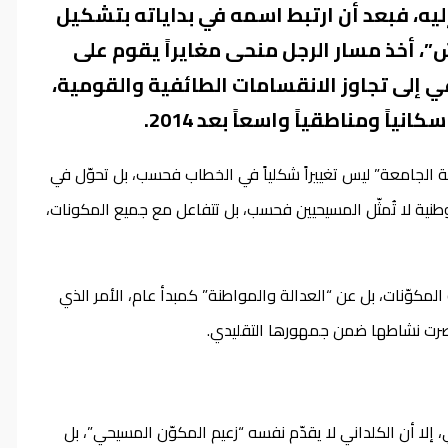
إليه، فبعد أن ارتبط اسمه في بداياته بتشكيل
 أخذ مسار الرجل منحى مغايراً يقوم على
 إلى تجاوز الانقسامات الطائفية والقومية،
ً ومناطقياً واسعاً بعد 2014.
ة الجامعة” ليس تغييراً شكلياً في الخطاب فحسب، بل تحوّل في
طنية لا تُمثّل المسيحيين فحسب، بل تتفاعل مع جميع المكونات،
كوّنات، بل عن “العدالة والمواطنة” كمبدأ عام، الأمر الذي
حصرت نشاطها ضمن جمهورها التقليدي.
لا أن الكلداني لا يقدّم نفسه “زعيم المكوّن المسيحي”، بل