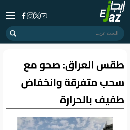
الرئيسية
المشهد
السياسي
طقس العراق: صحو مع
فرشة
سحب متفرقة وانخفاض
الأسواق
رأي
طفيف بالحرارة
وموقف
الفيديوهات