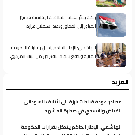
زنكنة يحذّر بغداد: التحالفات الإقليمية قد تجرّ
العراق إلى المحاور وتقيّد استقلال قراره
الهاشمي: الإطار الحاكم يتدخل بقرارات الحكومة
المالية ويدفع باتجاه الاقتراض من البنك المركزي
معارض كردي: حكومة بارزاني تفرض “الإقامة
المزيد
الجبرية” على عدد من رجال الدين
مصادر: عودة قيادات بارزة إلى ائتلاف السوداني..
سجن النجف: نوفر 60 جهاز اتصال للنزلاء للتواصل
الفياض والأسدي في صدارة المشهد
مع ذويهم
الهاشمي: الإطار الحاكم يتدخل بقرارات الحكومة