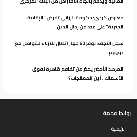
المالية ويدفع باتجاه الاقتراض من البنك المركزي
المرصد الأخضر يحذر من تفاقم ظاهرة نفوق
الأسماك.. أين المعالجات؟
معارض كردي: حكومة بارزاني تفرض “الإقامة
الجبرية” على عدد من رجال الدين
تراجع خام البصرة وسط استمرار التذبذب في
السوق النفطي
سجن النجف: نوفر 60 جهاز اتصال للنزلاء للتواصل مع
ذويهم
المرصد الأخضر يحذر من تفاقم ظاهرة نفوق
الأسماك.. أين المعالجات؟
روابط مهمة
الرئيسية