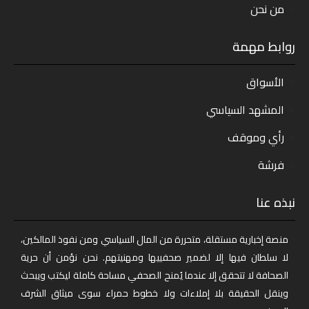
من نحن
روابط مهمة
الأسواق
المشهد السياسي
رأي وموقف
فرشة
نبذه عنا
منصة إخبارية مستقلة، متحررة من المال السياسي ومن نفوذ المالكين،
لا سلطان فيها إلا لضمير صحفييها ومهنيتهم. نحن نؤمن أن حرية
الصحافة لا تتحقق إلا عندما يُمنح الصحفي مساحة كاملة ليكتب ويبحث
وينقل الحقيقة بلا إملاءات ولا خطوط حمراء سوى ميثاق الشرف