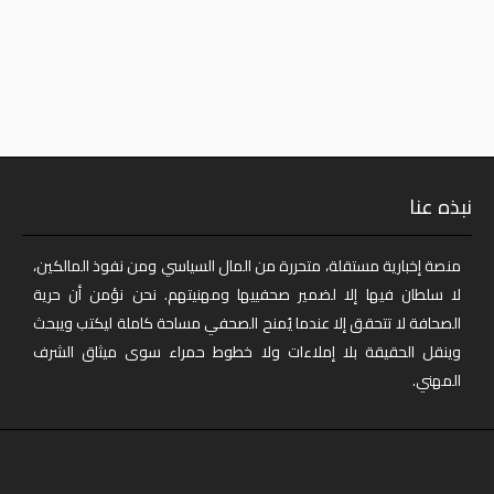
نبذه عنا
منصة إخبارية مستقلة، متحررة من المال السياسي ومن نفوذ المالكين،
لا سلطان فيها إلا لضمير صحفييها ومهنيتهم. نحن نؤمن أن حرية
الصحافة لا تتحقق إلا عندما يُمنح الصحفي مساحة كاملة ليكتب ويبحث
وينقل الحقيقة بلا إملاءات ولا خطوط حمراء سوى ميثاق الشرف
المهني.