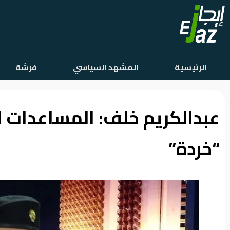
الرئيسية
الرئيسية
المشهد السياسي
فرشة
المشهد
السياسي
عبدالكريم خلف: المساعدات ا
فرشة
الأسواق
“خردة”
رأي
وموقف
الفيديوهات