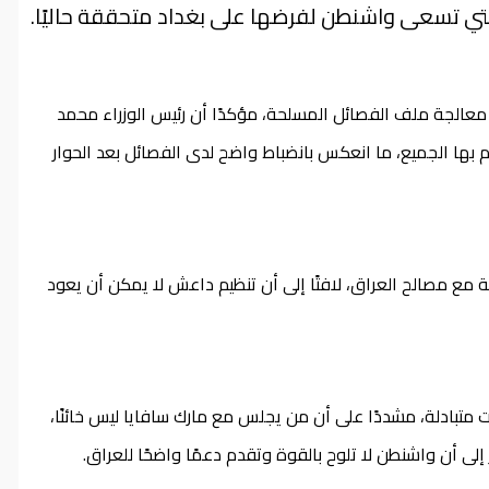
لتي تسعى واشنطن لفرضها على بغداد متحققة حاليًا.
 معالجة ملف الفصائل المسلحة، مؤكدًا أن رئيس الوزراء محمد
ض “سياسة معينة” التزم بها الجميع، ما انعكس بانضباط واضح لدى الفصائل بعد الحوار
ة مع مصالح العراق، لافتًا إلى أن تنظيم داعش لا يمكن أن يعود
دات متبادلة، مشددًا على أن من يجلس مع مارك سافايا ليس خائنًا،
إلى أن واشنطن لا تلوح بالقوة وتقدم دعمًا واضحًا للعراق.