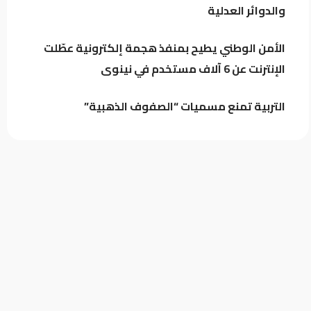
والدوائر العدلية
مستخدم في نينوى
كيف حمت دماء العراقيين دول الجوار؟
الأمن الوطني يطيح بمنفذ هجمة إلكترونية عطّلت
الإنترنت عن 6 آلاف مستخدم في نينوى
التربية تمنع مسميات “الصفوف الذهبية”