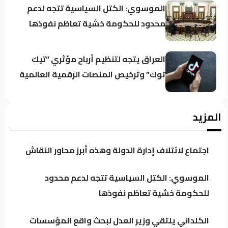
الموسوي: الكتل السياسية تتجه لدعم
محدود للحكومة خشية تعاظم نفوذها
العراق يتجه لتنظيم أرباح مؤثري “تيك
توك” وترخيص المنصات الرقمية العالمية
الكلداني يلتقي وزير العدل لبحث واقع
المزيد
المؤسسات والدوائر العدلية
اجتماع لائتلاف إدارة الدولة وهذه أبرز محاور النقاش
الدخيل يجدد دعمه للإيزيديين.. والناجيات:
كان سنداً لقضيتنا في كل المحافل
الموسوي: الكتل السياسية تتجه لدعم محدود
للحكومة خشية تعاظم نفوذها
الأمن الوطني يطيح بمنفذ هجمة
الكلداني يلتقي وزير العدل لبحث واقع المؤسسات
إلكترونية عطّلت الإنترنت عن 6 آلاف