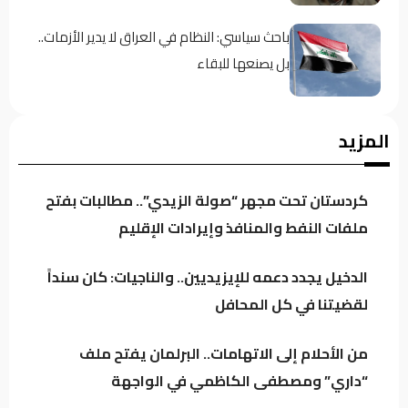
باحث سياسي: النظام في العراق لا يدير الأزمات..
بل يصنعها للبقاء
اجتماع لائتلاف إدارة الدولة وهذه أبرز محاور
المزيد
النقاش
كردستان تحت مجهر “صولة الزيدي”.. مطالبات بفتح
الموسوي: الكتل السياسية تتجه لدعم محدود
ملفات النفط والمنافذ وإيرادات الإقليم
للحكومة خشية تعاظم نفوذها
الدخيل يجدد دعمه للإيزيديين.. والناجيات: كان سنداً
لقضيتنا في كل المحافل
العراق يتجه لتنظيم أرباح مؤثري “تيك توك”
وترخيص المنصات الرقمية العالمية
من الأحلام إلى الاتهامات.. البرلمان يفتح ملف
“داري” ومصطفى الكاظمي في الواجهة
الكلداني يلتقي وزير العدل لبحث واقع