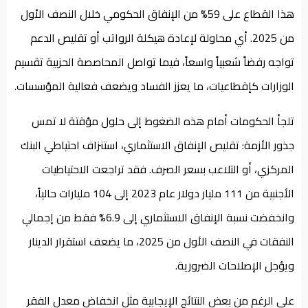
هذا القطاع على 59% من الإنفاق الحكومي خلال النصف الأول
من 2025. أي محاولة لإعادة هيكلة الرواتب أو تقليص الدعم
تواجه رفضاً شعبياً واسعاً، فيما تواصل المحاصصة الحزبية تقسيم
الوزارات كإقطاعيات، ما يعزز الفساد ويضعف فعالية المؤسسات.
تلجأ الحكومات أمام هذه الضغوط إلى حلول مؤقتة لا تمس
جذور الأزمة: تقليص الإنفاق الاستثماري، استنزاف احتياطي البنك
المركزي، أو التلاعب بسعر الصرف. فقد تراجعت الاحتياطيات
الأجنبية من 111 مليار دولار عام 2023 إلى 104 مليارات حالياً،
وانخفضت نسبة الإنفاق الاستثماري إلى 6.9% فقط من إجمالي
النفقات في النصف الأول من 2025، ما يضعف استقرار الدينار
ويؤجل الإصلاحات الضرورية.
على الرغم من بعض النتائج الإيجابية مثل انخفاض معدل الفقر