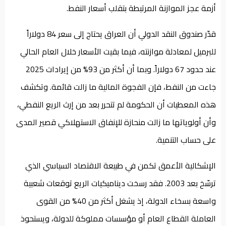
أزمة عجز الموازنة المرتبطة بتقلب أسعار النفط.
قدّر صندوق النقد الدولي أن العراق يحتاج إلى سعر 84 دولاراً
للبرميل لمعادلة موازنته، فيما بقيت الأسعار خلال العام الحالي
عند حدود 67 دولاراً. وبما أن أكثر من 93% من إيرادات 2025
جاءت من النفط، فإن الفجوة المالية ما زالت قائمة. وتكشف
هذه المعطيات أن الحكومة لم تتحرر بعد من إرث الريع النفطي،
وأن أولوياتها ما زالت منحازة للإنفاق الاستهلاكي قصير المدى
على حساب التنمية.
الإشكالية الأعمق تكمن في طبيعة الاقتصاد السياسي الذي
ترسّخ بعد 2003. فقد رسخت ديناميكيات الريع توقعات شعبية
واسعة بسخاء الدولة، إذ يشغل أكثر من 40% من القوى
العاملة القطاع العام أو مؤسسات مملوكة للدولة، ويستحوذ