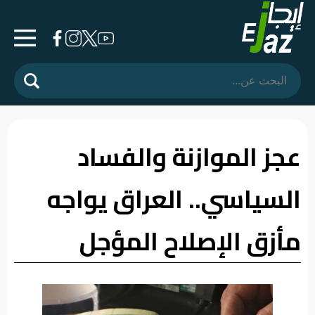
الرئيسية
المشهد
السياسي
عجز الموازنة والفساد
فرشة
السياسي.. العراق يواجه
الأسواق
رأي
مأزق الإصلاح المؤجل
وموقف
الفيديوهات