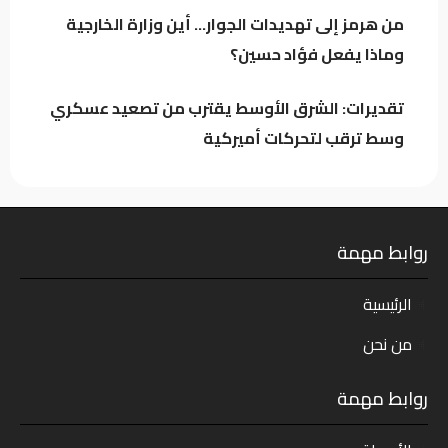
المؤسسات والدوائر العدلية
من هرمز إلى تهديدات الجوار… أين وزارة الخارجية
وماذا يفعل فؤاد حسين؟
تقديرات: الشرق الأوسط يقترب من تصعيد عسكري
وسط ترقب لتحركات أميركية
روابط مهمة
الرئيسية
من نحن
روابط مهمة