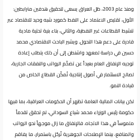
ومنذ عام 2003، ظل العراق يسعى لتحقيق هدفين مترابطين:
الأول، تقليص الاعتماد على النفط كمورد شبه وحيد للاقتصاد عبر
تنشيط القطاعات غير النفطية، والثاني، بناء بنية تحتية مادية
قادرة على دعم هذا التحول. ويشير الباحث الاقتصادي محمد
حسين في دراسة لمعهد واشنطن إلى أن ذلك يتطلب إعادة
توجيه الإنفاق العام بعيداً عن تضخّم الرواتب والنفقات الجارية،
لصالح الاستثمار في أصول إنتاجية تُمكّن القطاع الخاص من
قيادة النمو.
لكن بيانات المالية العامة تظهر أن الحكومات العراقية، بما فيها
حكومة رئيس الوزراء محمد شياع السوداني، لم تحقق تقدماً
ملموساً في هذا الاتجاه. فالإنفاق ما زال موجهاً نحو الرواتب
والمنافع، بينما الإصلاحات الجوهرية تُرحّل باستمرار، ما يفاقم